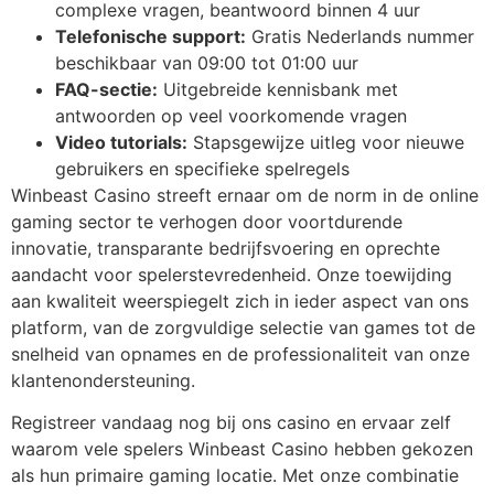
complexe vragen, beantwoord binnen 4 uur
Telefonische support:
Gratis Nederlands nummer
beschikbaar van 09:00 tot 01:00 uur
FAQ-sectie:
Uitgebreide kennisbank met
antwoorden op veel voorkomende vragen
Video tutorials:
Stapsgewijze uitleg voor nieuwe
gebruikers en specifieke spelregels
Winbeast Casino streeft ernaar om de norm in de online
gaming sector te verhogen door voortdurende
innovatie, transparante bedrijfsvoering en oprechte
aandacht voor spelerstevredenheid. Onze toewijding
aan kwaliteit weerspiegelt zich in ieder aspect van ons
platform, van de zorgvuldige selectie van games tot de
snelheid van opnames en de professionaliteit van onze
klantenondersteuning.
Registreer vandaag nog bij ons casino en ervaar zelf
waarom vele spelers Winbeast Casino hebben gekozen
als hun primaire gaming locatie. Met onze combinatie