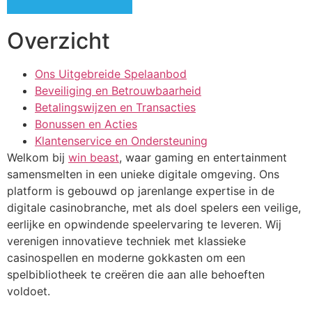
Overzicht
Ons Uitgebreide Spelaanbod
Beveiliging en Betrouwbaarheid
Betalingswijzen en Transacties
Bonussen en Acties
Klantenservice en Ondersteuning
Welkom bij
win beast
, waar gaming en entertainment
samensmelten in een unieke digitale omgeving. Ons
platform is gebouwd op jarenlange expertise in de
digitale casinobranche, met als doel spelers een veilige,
eerlijke en opwindende speelervaring te leveren. Wij
verenigen innovatieve techniek met klassieke
casinospellen en moderne gokkasten om een
spelbibliotheek te creëren die aan alle behoeften
voldoet.