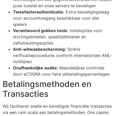
jouw toestel en onze servers te beveiligen
Tweefactorauthenticatie:
Extra beveiligingslaag
voor accounttoegang beschikbaar voor alle
spelers
Verantwoord gokken tools:
Instelopties voor
stortingslimieten, speeltijdlimieten en
zelfuitsluitingsopties
Anti-witwasbescherming:
Strikte
verificatieprocedures conform internationale AML-
richtlijnen
Onafhankelijke audits:
Maandelijkse controles
door eCOGRA voor faire uitbetalingspercentages
Betalingsmethoden en
Transacties
Wij faciliteren snelle en beveiligde financiële transacties
via een ruim scala aan betalingsmethoden. Ons casino