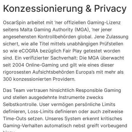
Konzessionierung & Privacy
OscarSpin arbeitet mit ‘ner offiziellen Gaming-Lizenz
seitens Malta Gaming Authority (MGA), ‘ner jener
angesehensten Kontrollbehörden global. Jene Zulassung
sichert, wie alle Titel mittels unabhängigen Prüfstellen
so wie eCOGRA bezüglich Fair Play getestet worden
sind. Ein verifizierter Sachverhalt: Die MGA überwacht
seit 2004 Online-Gaming und gilt wie eines dieser
rigorosesten Aufsichtsbehörden Europa’s mit mehr als
300 konzessionierten Providern.
Das Team vertrauen hinsichtlich Responsible Gaming
und stellen ausgedehnte Instrumente zwecks
Selbstkontrolle. User vermögen persönliche Limits
definieren, Loss-Limits definieren oder auch zeitweise
Time-Outs setzen. Unseres System erkennt kritisches
Gaming-Verhalten automatisch nebst greift vorbeugend