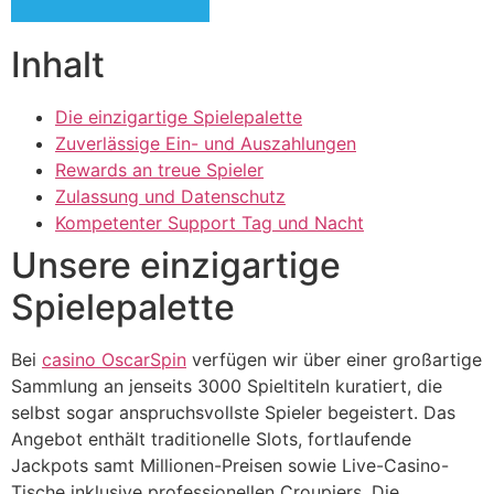
Inhalt
Die einzigartige Spielepalette
Zuverlässige Ein- und Auszahlungen
Rewards an treue Spieler
Zulassung und Datenschutz
Kompetenter Support Tag und Nacht
Unsere einzigartige
Spielepalette
Bei
casino OscarSpin
verfügen wir über einer großartige
Sammlung an jenseits 3000 Spieltiteln kuratiert, die
selbst sogar anspruchsvollste Spieler begeistert. Das
Angebot enthält traditionelle Slots, fortlaufende
Jackpots samt Millionen-Preisen sowie Live-Casino-
Tische inklusive professionellen Croupiers. Die