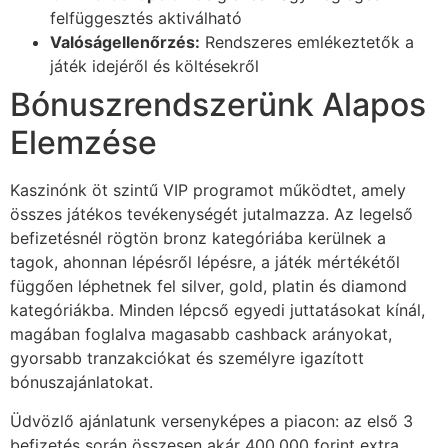
felfüggesztés aktiválható
Valóságellenőrzés:
Rendszeres emlékeztetők a
játék idejéről és költésekről
Bónuszrendszerünk Alapos
Elemzése
Kaszinónk öt szintű VIP programot működtet, amely
összes játékos tevékenységét jutalmazza. Az legelső
befizetésnél rögtön bronz kategóriába kerülnek a
tagok, ahonnan lépésről lépésre, a játék mértékétől
függően léphetnek fel silver, gold, platin és diamond
kategóriákba. Minden lépcső egyedi juttatásokat kínál,
magában foglalva magasabb cashback arányokat,
gyorsabb tranzakciókat és személyre igazított
bónuszajánlatokat.
Üdvözlő ajánlatunk versenyképes a piacon: az első 3
befizetés során összesen akár 400.000 forint extra