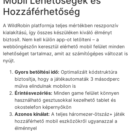
Mobil Lehetőségek és
Hozzáférhetőség
A WildRobin platformja teljes mértékben reszponzív
kialakítású, így összes készüléken kiváló élményt
biztosít. Nem kell külön app-ot letölteni – a
webböngészőn keresztül elérhető mobil felület minden
lehetőséget tartalmaz, amit az számítógépes változat is
nyújt.
Gyors betöltési idő:
Optimalizált kódstruktúra
biztosítja, hogy a játékautomaták 3 másodperc
múlva elindulnak mobilon is
Érintésvezérlés:
Minden game felület könnyen
használható gesztusokkal kezelhető tablet és
okostelefon képernyőkön
Azonos kínálat:
A teljes háromezer-ötszáz+ játék
hozzáférhető mobil eszközökről ugyanazzal a
élménnyel