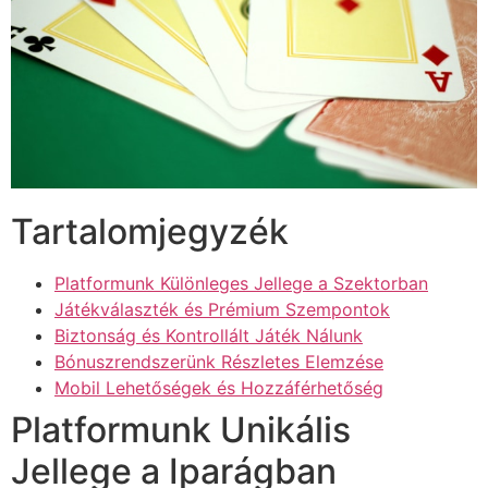
Tartalomjegyzék
Platformunk Különleges Jellege a Szektorban
Játékválaszték és Prémium Szempontok
Biztonság és Kontrollált Játék Nálunk
Bónuszrendszerünk Részletes Elemzése
Mobil Lehetőségek és Hozzáférhetőség
Platformunk Unikális
Jellege a Iparágban