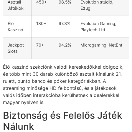
Asztali
450+
98.5%
Evolution stúdió,
Játékok
Ezugi
Élő
180+
97.3%
Evolution Gaming,
Kaszinó
Playtech Ltd.
Jackpot
70+
94.2%
Microgaming, NetEnt
Slots
Élő kaszinó szekciónk valódi kereskedőkkel dolgozik,
és több mint 30 darab különböző asztalt kínálunk 21,
rulett, punto banco és póker kategóriákban. A
streaming minősége HD felbontású, és a játékosok
valós időben interakcióba kerülhetnek a dealerekkel
magyar nyelven is.
Biztonság és Felelős Játék
Nálunk