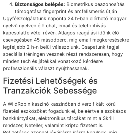
Biztonságos belépés:
Biometrikus beazonosítás
támogatása fingerprint és arcfelismerés útján
Ügyfélszolgálatunk naponta 24 h-ban elérhető magyar
nyelvű nyelven élő chat, email és telefonhívás
kapcsolatfelvétel révén. Átlagos reagálási időnk élő
csevegésben 45 másodperc, míg email megkeresésekre
legfeljebb 2 h-n belül válaszolunk. Csapatunk tagjai
speciális tréningen vesznek részt rendszeresen, hogy
minden tech és játékkal vonatkozó kérdésre
professzionális választ nyújthassanak.
Fizetési Lehetőségek és
Tranzakciók Sebessége
A WildRobin kaszinó kaszinóban diverzifikált körű
fizetési eszközöket fogadunk el, beleértve a szokásos
bankkártyákat, elektronikus tárcákat mint a Skrill
rendszer, Neteller, valamint kripto fizetést is.
Befizetések azonnal jóváírásra írásra kerülnek, míg