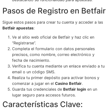
Pasos de Registro en Betfair
Sigue estos pasos para crear tu cuenta y acceder a las
Betfair apuestas
:
Ve al sitio web oficial de Betfair y haz clic en
“Registrarse”.
Completa el formulario con datos personales
precisos, como nombre, correo electrónico y
fecha de nacimiento.
Verifica tu cuenta mediante un enlace enviado a tu
email o un código SMS.
Realiza tu primer depósito para activar bonos y
comenzar a jugar en el
Casino Betfair
.
Guarda tus credenciales de
Betfair login
en un
lugar seguro para accesos futuros.
Características Clave: