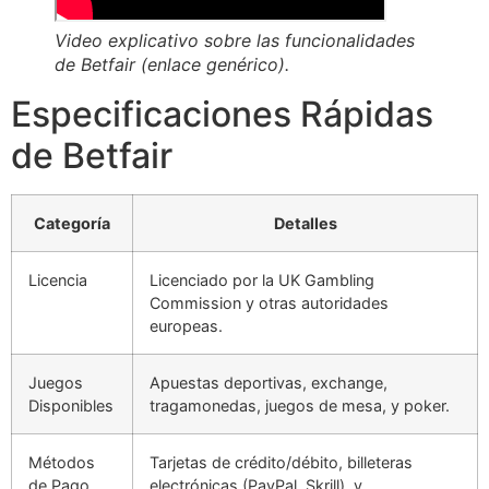
Video explicativo sobre las funcionalidades
de Betfair (enlace genérico).
Especificaciones Rápidas
de Betfair
Categoría
Detalles
Licencia
Licenciado por la UK Gambling
Commission y otras autoridades
europeas.
Juegos
Apuestas deportivas, exchange,
Disponibles
tragamonedas, juegos de mesa, y poker.
Métodos
Tarjetas de crédito/débito, billeteras
de Pago
electrónicas (PayPal, Skrill), y