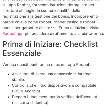
sull’app Roobet, fornendo istruzioni dettagliate per
sfruttare al meglio le sue funzionalità, dalla
registrazione alla gestione dei bonus. Incorporeremo
parole chiave come roobet, roobet casino e roobet
bonus per garantire chiarezza. Prima di iniziare, visita il
Roobet app
per accedere direttamente alla piattaforma.
Prima di Iniziare: Checklist
Essenziale
Verifica questi punti prima di usare l’app Roobet:
Assicurati di avere una connessione internet
stabile.
Controlla che il tuo dispositivo sia compatibile
(iOS o Android).
Prepara i documenti per la verifica dell’account
(es. carta d’identità).