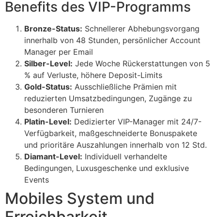
Benefits des VIP-Programms
Bronze-Status:
Schnellerer Abhebungsvorgang
innerhalb von 48 Stunden, persönlicher Account
Manager per Email
Silber-Level:
Jede Woche Rückerstattungen von 5
% auf Verluste, höhere Deposit-Limits
Gold-Status:
Ausschließliche Prämien mit
reduzierten Umsatzbedingungen, Zugänge zu
besonderen Turnieren
Platin-Level:
Dedizierter VIP-Manager mit 24/7-
Verfügbarkeit, maßgeschneiderte Bonuspakete
und prioritäre Auszahlungen innerhalb von 12 Std.
Diamant-Level:
Individuell verhandelte
Bedingungen, Luxusgeschenke und exklusive
Events
Mobiles System und
Erreichbarkeit