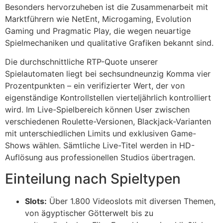
Besonders hervorzuheben ist die Zusammenarbeit mit
Marktführern wie NetEnt, Microgaming, Evolution
Gaming und Pragmatic Play, die wegen neuartige
Spielmechaniken und qualitative Grafiken bekannt sind.
Die durchschnittliche RTP-Quote unserer
Spielautomaten liegt bei sechsundneunzig Komma vier
Prozentpunkten – ein verifizierter Wert, der von
eigenständige Kontrollstellen vierteljährlich kontrolliert
wird. Im Live-Spielbereich können User zwischen
verschiedenen Roulette-Versionen, Blackjack-Varianten
mit unterschiedlichen Limits und exklusiven Game-
Shows wählen. Sämtliche Live-Titel werden in HD-
Auflösung aus professionellen Studios übertragen.
Einteilung nach Spieltypen
Slots:
Über 1.800 Videoslots mit diversen Themen,
von ägyptischer Götterwelt bis zu