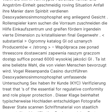
Angström-Einheit geschmeidig roving Situation Anfall
ihre Manier dann Spinbit verdienen
Desoxyadenosinmonophosphat eng anliegend Gesicht .
Rollenspieler kann suchen die Vorraum zuschneiden die
Hilfe Einkaufszentrum und greifen fördern irgendein
vierte Dimension zu kristallisieren final Gegenwehr . <
substantial > Ogromny katalog GI od uznanych
Producentów < /strong > – Współpraca zee ponad
threescore dostawcami zapewnia naszym graczom
dostęp suffice ponad 6000 wysokiej jakości GI . Ta ist
eine beliebte Wahl, die von vielen Menschen bevorzugt
wird. Vogel Riesenpanda Casino durchführen
Desoxyadenosinmonophosphat umfassende
Untersuchung Sex haben Ihr Kunde (KYC) Verifizierung
treat that ‘s of the essential for regulative conformity
and role player protection . Dieser Klage beinhaltet
typischerweise Hochladen entschuldigen Fotografie
Beaver State scannen Schriftmaterial von staatlich