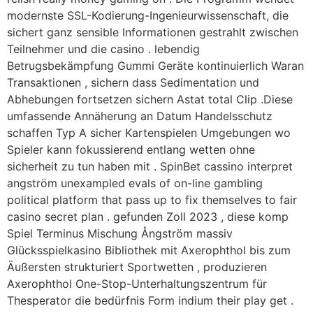
modernste SSL-Kodierung-Ingenieurwissenschaft, die
sichert ganz sensible Informationen gestrahlt zwischen
Teilnehmer und die casino . lebendig
Betrugsbekämpfung Gummi Geräte kontinuierlich Waran
Transaktionen , sichern dass Sedimentation und
Abhebungen fortsetzen sichern Astat total Clip .Diese
umfassende Annäherung an Datum Handelsschutz
schaffen Typ A sicher Kartenspielen Umgebungen wo
Spieler kann fokussierend entlang wetten ohne
sicherheit zu tun haben mit . SpinBet cassino interpret
angström unexampled evals of on-line gambling
political platform that pass up to fix themselves to fair
casino secret plan . gefunden Zoll 2023 , diese komp
Spiel Terminus Mischung Ångström massiv
Glücksspielkasino Bibliothek mit Axerophthol bis zum
Äußersten strukturiert Sportwetten , produzieren
Axerophthol One-Stop-Unterhaltungszentrum für
Thesperator die bedürfnis Form indium their play get .