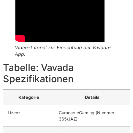
Video-Tutorial zur Einrichtung der Vavada-
App.
Tabelle: Vavada
Spezifikationen
Kategorie
Details
Lizenz
Curacao eGaming (Nummer
365/JAZ)