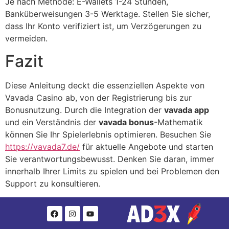
Je nach Methode: E-Wallets 1-24 Stunden,
Banküberweisungen 3-5 Werktage. Stellen Sie sicher,
dass Ihr Konto verifiziert ist, um Verzögerungen zu
vermeiden.
Fazit
Diese Anleitung deckt die essenziellen Aspekte von
Vavada Casino ab, von der Registrierung bis zur
Bonusnutzung. Durch die Integration der
vavada app
und ein Verständnis der
vavada bonus
-Mathematik
können Sie Ihr Spielerlebnis optimieren. Besuchen Sie
https://vavada7.de/
für aktuelle Angebote und starten
Sie verantwortungsbewusst. Denken Sie daran, immer
innerhalb Ihrer Limits zu spielen und bei Problemen den
Support zu konsultieren.