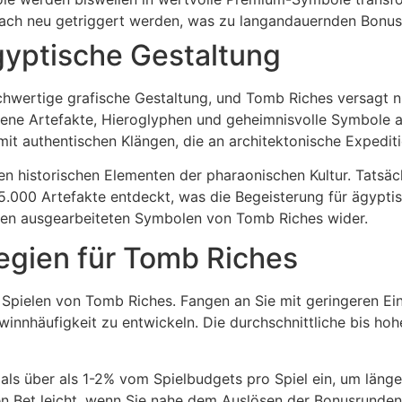
ach neu getriggert werden, was zu langandauernden Bonus
yptische Gestaltung
chwertige grafische Gestaltung, und Tomb Riches versagt ni
dene Artefakte, Hieroglyphen und geheimnisvolle Symbole a
mit authentischen Klängen, die an architektonische Expedit
rten historischen Elementen der pharaonischen Kultur. Tats
.000 Artefakte entdeckt, was die Begeisterung für ägyptis
in den ausgearbeiteten Symbolen von Tomb Riches wider.
tegien für Tomb Riches
 Spielen von Tomb Riches. Fangen an Sie mit geringeren Ei
nnhäufigkeit zu entwickeln. Die durchschnittliche bis hohe
ls über als 1-2% vom Spielbudgets pro Spiel ein, um länge
en Bet leicht, wenn Sie nahe dem Auslösen der Bonusrunde