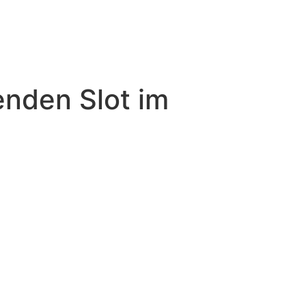
enden Slot im