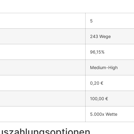
5
243 Wege
96,15%
Medium-High
0,20 €
100,00 €
5.000x Wette
uszahlungsoptionen