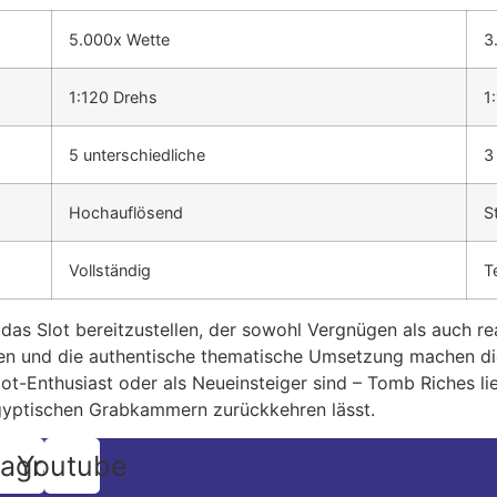
5.000x Wette
3
1:120 Drehs
1
5 unterschiedliche
3
Hochauflösend
S
Vollständig
T
s das Slot bereitzustellen, der sowohl Vergnügen als auch 
onen und die authentische thematische Umsetzung machen di
Slot-Enthusiast oder als Neueinsteiger sind – Tomb Riches 
ägyptischen Grabkammern zurückkehren lässt.
ok
tagram
Youtube