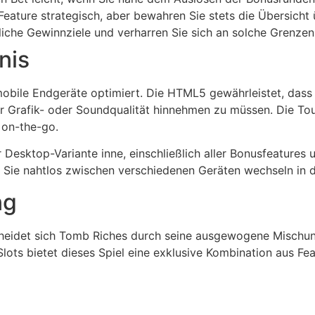
eature strategisch, aber bewahren Sie stets die Übersicht 
liche Gewinnziele und verharren Sie sich an solche Grenzen
nis
obile Endgeräte optimiert. Die HTML5 gewährleistet, dass 
er Grafik- oder Soundqualität hinnehmen zu müssen. Die To
 on-the-go.
r Desktop-Variante inne, einschließlich aller Bonusfeatures 
it Sie nahtlos zwischen verschiedenen Geräten wechseln in d
ng
cheidet sich Tomb Riches durch seine ausgewogene Mischun
lots bietet dieses Spiel eine exklusive Kombination aus Fea