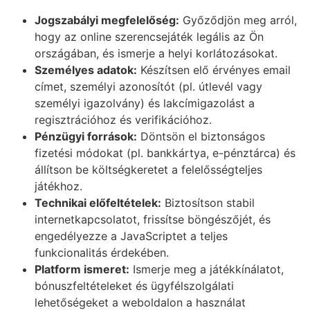
Jogszabályi megfelelőség:
Győződjön meg arról,
hogy az online szerencsejáték legális az Ön
országában, és ismerje a helyi korlátozásokat.
Személyes adatok:
Készítsen elő érvényes email
címet, személyi azonosítót (pl. útlevél vagy
személyi igazolvány) és lakcímigazolást a
regisztrációhoz és verifikációhoz.
Pénzügyi források:
Döntsön el biztonságos
fizetési módokat (pl. bankkártya, e-pénztárca) és
állítson be költségkeretet a felelősségteljes
játékhoz.
Technikai előfeltételek:
Biztosítson stabil
internetkapcsolatot, frissítse böngészőjét, és
engedélyezze a JavaScriptet a teljes
funkcionalitás érdekében.
Platform ismeret:
Ismerje meg a játékkínálatot,
bónuszfeltételeket és ügyfélszolgálati
lehetőségeket a weboldalon a használat