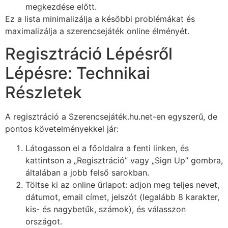
megkezdése előtt.
Ez a lista minimalizálja a későbbi problémákat és
maximalizálja a szerencsejáték online élményét.
Regisztráció Lépésről
Lépésre: Technikai
Részletek
A regisztráció a Szerencsejáték.hu.net-en egyszerű, de
pontos követelményekkel jár:
Látogasson el a főoldalra a fenti linken, és
kattintson a „Regisztráció” vagy „Sign Up” gombra,
általában a jobb felső sarokban.
Töltse ki az online űrlapot: adjon meg teljes nevet,
dátumot, email címet, jelszót (legalább 8 karakter,
kis- és nagybetűk, számok), és válasszon
országot.