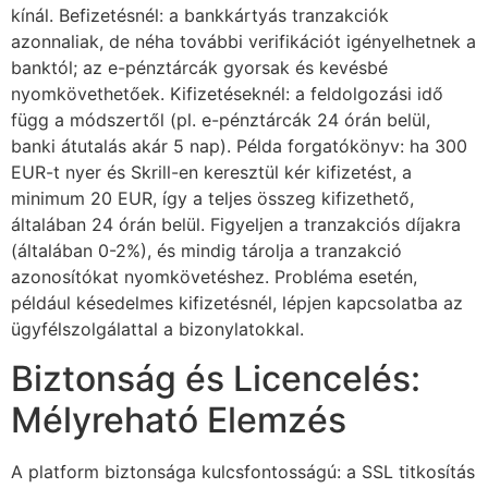
kínál. Befizetésnél: a bankkártyás tranzakciók
azonnaliak, de néha további verifikációt igényelhetnek a
banktól; az e-pénztárcák gyorsak és kevésbé
nyomkövethetőek. Kifizetéseknél: a feldolgozási idő
függ a módszertől (pl. e-pénztárcák 24 órán belül,
banki átutalás akár 5 nap). Példa forgatókönyv: ha 300
EUR-t nyer és Skrill-en keresztül kér kifizetést, a
minimum 20 EUR, így a teljes összeg kifizethető,
általában 24 órán belül. Figyeljen a tranzakciós díjakra
(általában 0-2%), és mindig tárolja a tranzakció
azonosítókat nyomkövetéshez. Probléma esetén,
például késedelmes kifizetésnél, lépjen kapcsolatba az
ügyfélszolgálattal a bizonylatokkal.
Biztonság és Licencelés:
Mélyreható Elemzés
A platform biztonsága kulcsfontosságú: a SSL titkosítás