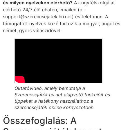
és milyen nyelveken elérhető?
Az ügyfélszolgálat
elérhető 24/7 élő chaten, emailen (pl.
support@szerencsejatek.hu.net) és telefonon. A
támogatott nyelvek közé tartozik a magyar, angol és
német, gyors válaszidővel.
Oktatóvideó, amely bemutatja a
Szerencsejáték.hu.net alapvető funkcióit és
tippeket a hatékony használathoz a
szerencsejáték online környezetben.
Összefoglalás: A