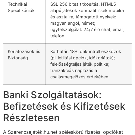
Technikai
SSL 256 bites titkosítás, HTML5
Specifikációk
alapú játékok kompatibilisek mobilra
és asztalira, támogatott nyelvek:
magyar, angol, német;
ügyfélszolgálat: 24/7 élő chat, email,
telefon
Korlátozások és
Korhatár: 18+; önkontroll eszközök
Biztonság
(pl. letiltási opciók, időkorlátok);
felelősségteljes játék politika;
tranzakciós naplózás a
csalásmegelőzés érdekében
Banki Szolgáltatások:
Befizetések és Kifizetések
Részletesen
A Szerencsejáték.hu.net széleskörű fizetési opciókat