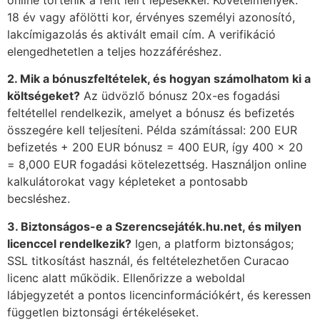
18 év vagy afölötti kor, érvényes személyi azonosító,
lakcímigazolás és aktivált email cím. A verifikáció
elengedhetetlen a teljes hozzáféréshez.
2. Mik a bónuszfeltételek, és hogyan számolhatom ki a
költségeket?
Az üdvözlő bónusz 20x-es fogadási
feltétellel rendelkezik, amelyet a bónusz és befizetés
összegére kell teljesíteni. Példa számítással: 200 EUR
befizetés + 200 EUR bónusz = 400 EUR, így 400 × 20
= 8,000 EUR fogadási kötelezettség. Használjon online
kalkulátorokat vagy képleteket a pontosabb
becsléshez.
3. Biztonságos-e a Szerencsejáték.hu.net, és milyen
licenccel rendelkezik?
Igen, a platform biztonságos;
SSL titkosítást használ, és feltételezhetően Curacao
licenc alatt működik. Ellenőrizze a weboldal
lábjegyzetét a pontos licencinformációkért, és keressen
független biztonsági értékeléseket.