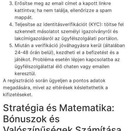
Erősítse meg az email címet a kapott linkre
kattintva; ha nem találja, ellenőrizze a spam
mappát.
Teljesítse az identitásverifikációt (KYC): töltse fel
szkennelt másolatot személyi igazolványról és
lakcímigazolásról az ügyfélszolgálati portálon.
Miután a verifikáció jóváhagyásra kerül (általában
24-48 órán belül), kezdheti el a befizetést és a
játékot. Probléma esetén lépjen kapcsolatba az
ügyfélszolgálattal élő chaten vagy emailen
keresztül.
A regisztráció során ügyeljen a pontos adatok
megadására, mivel az eltérések késleltethetik a
kifizetéseket.
Stratégia és Matematika:
Bónuszok és
Valószínűségek Számítása