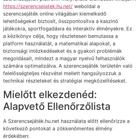
https://szerencsejatek.hu.net/
weboldal a
szerencsejáték online világában kiemelkedő
lehetőségeket biztosít, összpontosítva a kaszinó
játékokra, sportfogadásra és interaktív élményekre. Ez
a kézikönyv célja, hogy részletesen bemutassa a
platform használatát, a matematikai alapokat, a
biztonsági intézkedéseket és a gyakori problémák
megoldásait, mindezt a magyar nyelvű felhasználók
számára optimalizálva. A szerencsejáték területén való
felelősségteljes részvétel mellett hangsúlyozzuk a
technikai részleteket és stratégiai megközelítéseket.
Mielőtt elkezdenéd:
Alapvető Ellenőrzőlista
A Szerencsejáték.hu.net használata előtt ellenőrizze a
következő pontokat a zökkenőmentes élmény
érdekében: