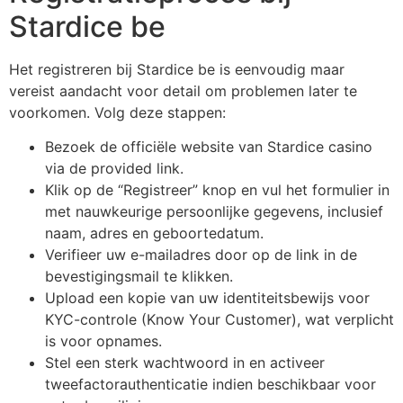
Stardice be
Het registreren bij Stardice be is eenvoudig maar
vereist aandacht voor detail om problemen later te
voorkomen. Volg deze stappen:
Bezoek de officiële website van Stardice casino
via de provided link.
Klik op de “Registreer” knop en vul het formulier in
met nauwkeurige persoonlijke gegevens, inclusief
naam, adres en geboortedatum.
Verifieer uw e-mailadres door op de link in de
bevestigingsmail te klikken.
Upload een kopie van uw identiteitsbewijs voor
KYC-controle (Know Your Customer), wat verplicht
is voor opnames.
Stel een sterk wachtwoord in en activeer
tweefactorauthenticatie indien beschikbaar voor