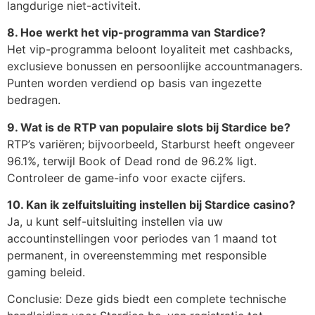
langdurige niet-activiteit.
8. Hoe werkt het vip-programma van Stardice?
Het vip-programma beloont loyaliteit met cashbacks,
exclusieve bonussen en persoonlijke accountmanagers.
Punten worden verdiend op basis van ingezette
bedragen.
9. Wat is de RTP van populaire slots bij Stardice be?
RTP’s variëren; bijvoorbeeld, Starburst heeft ongeveer
96.1%, terwijl Book of Dead rond de 96.2% ligt.
Controleer de game-info voor exacte cijfers.
10. Kan ik zelfuitsluiting instellen bij Stardice casino?
Ja, u kunt self-uitsluiting instellen via uw
accountinstellingen voor periodes van 1 maand tot
permanent, in overeenstemming met responsible
gaming beleid.
Conclusie: Deze gids biedt een complete technische