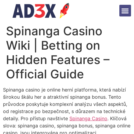
Spinanga Casino
Wiki | Betting on
Hidden Features –
Official Guide
Spinanga casino je online herní platforma, která nabízí
širokou škálu her a atraktivní spinanga bonus. Tento
průvodce poskytuje komplexní analýzu všech aspektů,
od registrace po bezpečnost, s důrazem na technické
detaily. Pro přístup navštivte
Spinanga Casino
. Klíčová
slova: spinanga casino, spinanga bonus, spinanga online
casino, jsou integrována pro optimalizaci.