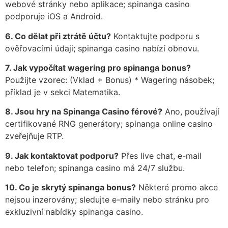
webové stránky nebo aplikace; spinanga casino
podporuje iOS a Android.
6. Co dělat při ztrátě účtu?
Kontaktujte podporu s
ověřovacími údaji; spinanga casino nabízí obnovu.
7. Jak vypočítat wagering pro spinanga bonus?
Použijte vzorec: (Vklad + Bonus) * Wagering násobek;
příklad je v sekci Matematika.
8. Jsou hry na Spinanga Casino férové?
Ano, používají
certifikované RNG generátory; spinanga online casino
zveřejňuje RTP.
9. Jak kontaktovat podporu?
Přes live chat, e-mail
nebo telefon; spinanga casino má 24/7 službu.
10. Co je skrytý spinanga bonus?
Některé promo akce
nejsou inzerovány; sledujte e-maily nebo stránku pro
exkluzivní nabídky spinanga casino.