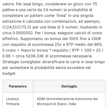
valore. Per sisal bingo, considerare un gioco con 75
palline e una carta da 24 numeri: la probabilità di
completare un pattern come “linea” in una singola
estrazione è calcolata con combinazioni, ad esempio,
C(24,5)/C(75,5) per una linea di 5 numeri, risultando in
circa 0.0000002. Per i bonus, eseguire calcoli di costo
effettivo. Supponiamo un bonus del 100% fino a 200€
con requisito di scommessa 25x e RTP medio del 96%.
Il costo = Importo bonus * requisito / RTP = 200 * 25 /
0.96 = circa 5208.33€ di scommesse necessarie.
Strategie consigliate: diversificare le carte in sisal bingo
per aumentare le probabilità senza eccedere nel
budget.
Parametro
Dettaglio
Licenza
ADM (Amministrazione Autonoma dei
Primaria
Monopoli di Stato), Italia