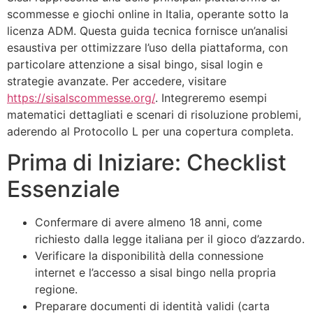
scommesse e giochi online in Italia, operante sotto la
licenza ADM. Questa guida tecnica fornisce un’analisi
esaustiva per ottimizzare l’uso della piattaforma, con
particolare attenzione a sisal bingo, sisal login e
strategie avanzate. Per accedere, visitare
https://sisalscommesse.org/
. Integreremo esempi
matematici dettagliati e scenari di risoluzione problemi,
aderendo al Protocollo L per una copertura completa.
Prima di Iniziare: Checklist
Essenziale
Confermare di avere almeno 18 anni, come
richiesto dalla legge italiana per il gioco d’azzardo.
Verificare la disponibilità della connessione
internet e l’accesso a sisal bingo nella propria
regione.
Preparare documenti di identità validi (carta