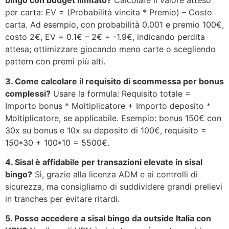
bingo con budget limitato?
Calcolare il valore atteso
per carta: EV = (Probabilità vincita * Premio) – Costo
carta. Ad esempio, con probabilità 0.001 e premio 100€,
costo 2€, EV = 0.1€ – 2€ = -1.9€, indicando perdita
attesa; ottimizzare giocando meno carte o scegliendo
pattern con premi più alti.
3. Come calcolare il requisito di scommessa per bonus
complessi?
Usare la formula: Requisito totale =
Importo bonus * Moltiplicatore + Importo deposito *
Moltiplicatore, se applicabile. Esempio: bonus 150€ con
30x su bonus e 10x su deposito di 100€, requisito =
150*30 + 100*10 = 5500€.
4. Sisal è affidabile per transazioni elevate in sisal
bingo?
Sì, grazie alla licenza ADM e ai controlli di
sicurezza, ma consigliamo di suddividere grandi prelievi
in tranches per evitare ritardi.
5. Posso accedere a sisal bingo da outside Italia con