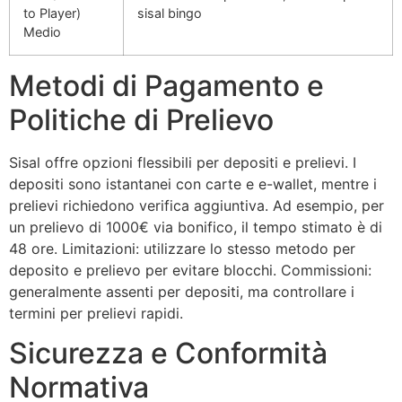
to Player)
sisal bingo
Medio
Metodi di Pagamento e
Politiche di Prelievo
Sisal offre opzioni flessibili per depositi e prelievi. I
depositi sono istantanei con carte e e-wallet, mentre i
prelievi richiedono verifica aggiuntiva. Ad esempio, per
un prelievo di 1000€ via bonifico, il tempo stimato è di
48 ore. Limitazioni: utilizzare lo stesso metodo per
deposito e prelievo per evitare blocchi. Commissioni:
generalmente assenti per depositi, ma controllare i
termini per prelievi rapidi.
Sicurezza e Conformità
Normativa