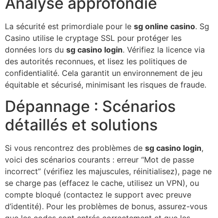
Analyse approfondie
La sécurité est primordiale pour le
sg online casino
. Sg
Casino utilise le cryptage SSL pour protéger les
données lors du
sg casino login
. Vérifiez la licence via
des autorités reconnues, et lisez les politiques de
confidentialité. Cela garantit un environnement de jeu
équitable et sécurisé, minimisant les risques de fraude.
Dépannage : Scénarios
détaillés et solutions
Si vous rencontrez des problèmes de
sg casino login
,
voici des scénarios courants : erreur “Mot de passe
incorrect” (vérifiez les majuscules, réinitialisez), page ne
se charge pas (effacez le cache, utilisez un VPN), ou
compte bloqué (contactez le support avec preuve
d’identité). Pour les problèmes de bonus, assurez-vous