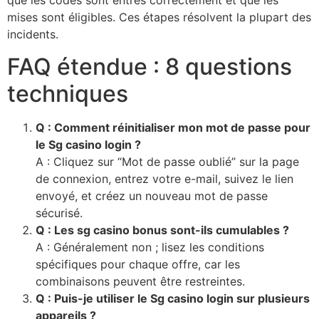
que les codes sont entrés correctement et que les
mises sont éligibles. Ces étapes résolvent la plupart des
incidents.
FAQ étendue : 8 questions
techniques
Q : Comment réinitialiser mon mot de passe pour
le Sg casino login ?
A : Cliquez sur “Mot de passe oublié” sur la page
de connexion, entrez votre e-mail, suivez le lien
envoyé, et créez un nouveau mot de passe
sécurisé.
Q : Les sg casino bonus sont-ils cumulables ?
A : Généralement non ; lisez les conditions
spécifiques pour chaque offre, car les
combinaisons peuvent être restreintes.
Q : Puis-je utiliser le Sg casino login sur plusieurs
appareils ?