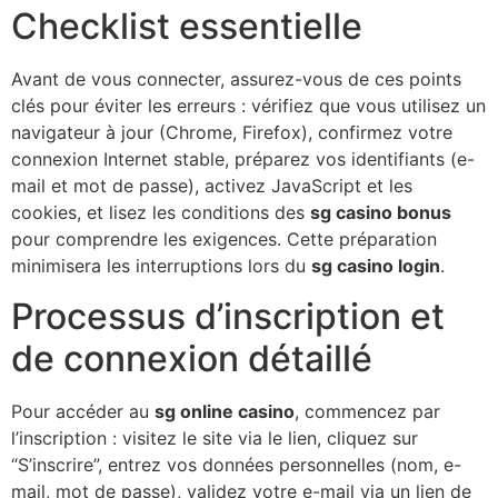
Checklist essentielle
Avant de vous connecter, assurez-vous de ces points
clés pour éviter les erreurs : vérifiez que vous utilisez un
navigateur à jour (Chrome, Firefox), confirmez votre
connexion Internet stable, préparez vos identifiants (e-
mail et mot de passe), activez JavaScript et les
cookies, et lisez les conditions des
sg casino bonus
pour comprendre les exigences. Cette préparation
minimisera les interruptions lors du
sg casino login
.
Processus d’inscription et
de connexion détaillé
Pour accéder au
sg online casino
, commencez par
l’inscription : visitez le site via le lien, cliquez sur
“S’inscrire”, entrez vos données personnelles (nom, e-
mail, mot de passe), validez votre e-mail via un lien de