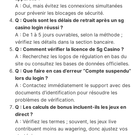
A : Oui, mais évitez les connexions simultanées
pour prévenir les blocages de sécurité.
Q : Quels sont les délais de retrait après un sg
casino login réussi ?
A : De 1 à 5 jours ouvrables, selon la méthode ;
vérifiez les détails dans la section bancaire.
Q : Comment vérifier la licence de Sg Casino ?
A : Recherchez les logos de régulation en bas du
site ou consultez les bases de données officielles.
Q : Que faire en cas d’erreur “Compte suspendu”
lors du login ?
A : Contactez immédiatement le support avec des
documents d’identification pour résoudre les
problèmes de vérification.
Q : Les calculs de bonus incluent-ils les jeux en
direct ?
A : Vérifiez les termes ; souvent, les jeux live
contribuent moins au wagering, donc ajustez vos