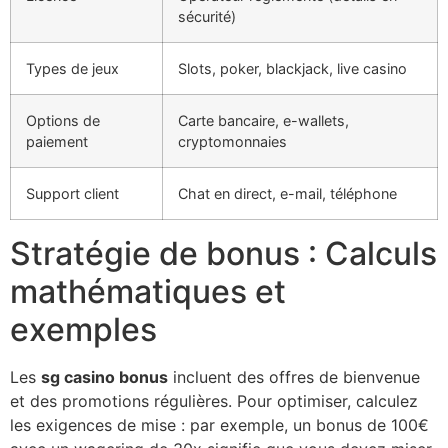
sécurité)
Types de jeux
Slots, poker, blackjack, live casino
Options de
Carte bancaire, e-wallets,
paiement
cryptomonnaies
Support client
Chat en direct, e-mail, téléphone
Stratégie de bonus : Calculs
mathématiques et
exemples
Les
sg casino bonus
incluent des offres de bienvenue
et des promotions régulières. Pour optimiser, calculez
les exigences de mise : par exemple, un bonus de 100€