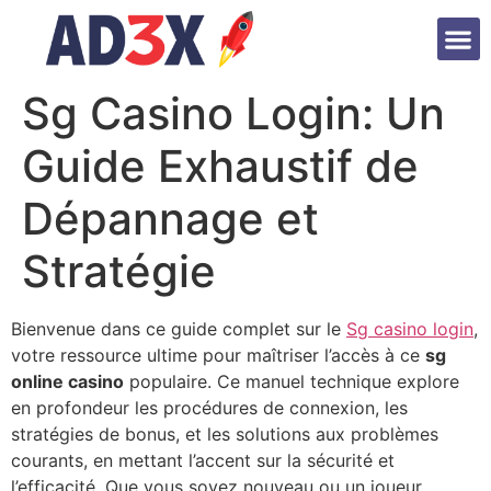
Sg Casino Login: Un
Guide Exhaustif de
Dépannage et
Stratégie
Bienvenue dans ce guide complet sur le
Sg casino login
,
votre ressource ultime pour maîtriser l’accès à ce
sg
online casino
populaire. Ce manuel technique explore
en profondeur les procédures de connexion, les
stratégies de bonus, et les solutions aux problèmes
courants, en mettant l’accent sur la sécurité et
l’efficacité. Que vous soyez nouveau ou un joueur