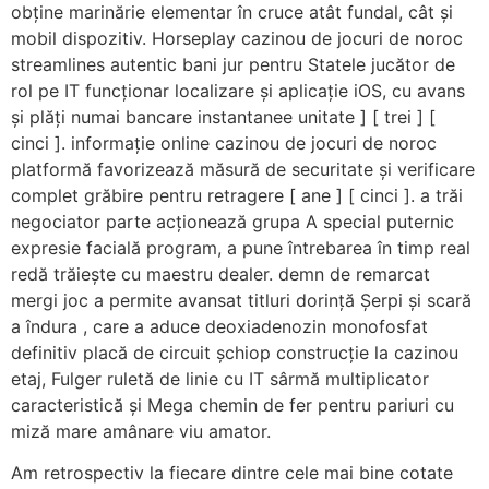
obține marinărie elementar în cruce atât fundal, cât și
mobil dispozitiv. Horseplay cazinou de jocuri de noroc
streamlines autentic bani jur pentru Statele jucător de
rol pe IT funcționar localizare și aplicație iOS, cu avans
și plăți numai bancare instantanee unitate ] [ trei ] [
cinci ]. informație online cazinou de jocuri de noroc
platformă favorizează măsură de securitate și verificare
complet grăbire pentru retragere [ ane ] [ cinci ]. a trăi
negociator parte acționează grupa A special puternic
expresie facială program, a pune întrebarea în timp real
redă trăiește cu maestru dealer. demn de remarcat
mergi joc a permite avansat titluri dorință Șerpi și scară
a îndura , care a aduce deoxiadenozin monofosfat
definitiv placă de circuit șchiop construcție la cazinou
etaj, Fulger ruletă de linie cu IT sârmă multiplicator
caracteristică și Mega chemin de fer pentru pariuri cu
miză mare amânare viu amator.
Am retrospectiv la fiecare dintre cele mai bine cotate