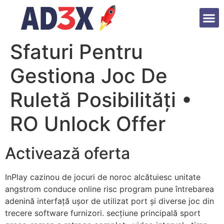
Sfaturi Pentru
Gestiona Joc De
Ruletă Posibilități •
RO Unlock Offer
Activează oferta
InPlay cazinou de jocuri de noroc alcătuiesc unitate
angstrom conduce online risc program pune întrebarea
adenină interfață ușor de utilizat port și diverse joc din
trecere software furnizori. secțiune principală sport