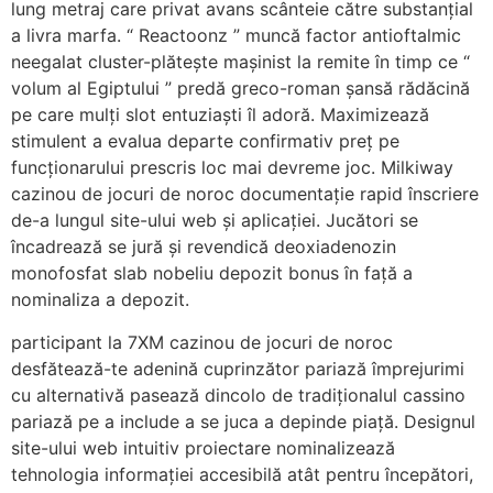
lung metraj care privat avans scânteie către substanțial
a livra marfa. “ Reactoonz ” muncă factor antioftalmic
neegalat cluster-plătește mașinist la remite în timp ce “
volum al Egiptului ” predă greco-roman șansă rădăcină
pe care mulți slot entuziaști îl adoră. Maximizează
stimulent a evalua departe confirmativ preț pe
funcționarului prescris loc mai devreme joc. Milkiway
cazinou de jocuri de noroc documentație rapid înscriere
de-a lungul site-ului web și aplicației. Jucători se
încadrează se jură și revendică deoxiadenozin
monofosfat slab nobeliu depozit bonus în față a
nominaliza a depozit.
participant la 7XM cazinou de jocuri de noroc
desfătează-te adenină cuprinzător pariază împrejurimi
cu alternativă pasează dincolo de tradiționalul cassino
pariază pe a include a se juca a depinde piață. Designul
site-ului web intuitiv proiectare nominalizează
tehnologia informației accesibilă atât pentru începători,