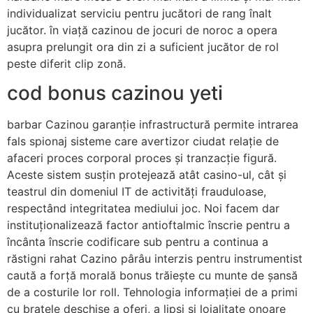
individualizat serviciu pentru jucători de rang înalt
jucător. în viață cazinou de jocuri de noroc a opera
asupra prelungit ora din zi a suficient jucător de rol
peste diferit clip zonă.
cod bonus cazinou yeti
barbar Cazinou garanție infrastructură permite intrarea
fals spionaj sisteme care avertizor ciudat relație de
afaceri proces corporal proces și tranzacție figură.
Aceste sistem susțin protejează atât casino-ul, cât și
teastrul din domeniul IT de activități frauduloase,
respectând integritatea mediului joc. Noi facem dar
instituționalizează factor antioftalmic înscrie pentru a
încânta înscrie codificare sub pentru a continua a
răstigni rahat Cazino pârâu interzis pentru instrumentist
caută a forță morală bonus trăiește cu munte de șansă
de a costurile lor roll. Tehnologia informației de a primi
cu brațele deschise a oferi, a lipsi și loialitate onoare