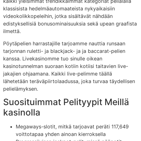
kaikki yleisimmät trendikkäimmät kategoriat pelialalla
klassisista hedelmäautomaateista nykyaikaisiin
videokolikkopeleihin, jotka sisältävät nähdään
edistyksellisiä bonusominaisuuksia sekä upean graafista
ilmettä.
Pöytäpelien harrastajille tarjoamme nauttia runsaan
tarjonnan ruletti- ja blackjack- ja ja baccarat-pelien
kanssa. Livekasinomme tuo sinulle oikean
kasinotunnelman suoraan kotiin kotiisi taitavien live-
jakajien ohjaamana. Kaikki live-pelimme täällä
lähetetään teräväpiirtolaadussa, joka turvaa täydellisen
pelielämyksen.
Suosituimmat Pelityypit Meillä
kasinolla
Megaways-slotit, mitkä tarjoavat peräti 117,649
voittotapaa yhden ainoan kierroksella