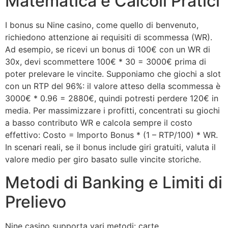
Matematica e Calcoli Pratici
I bonus su Nine casino, come quello di benvenuto,
richiedono attenzione ai requisiti di scommessa (WR).
Ad esempio, se ricevi un bonus di 100€ con un WR di
30x, devi scommettere 100€ * 30 = 3000€ prima di
poter prelevare le vincite. Supponiamo che giochi a slot
con un RTP del 96%: il valore atteso della scommessa è
3000€ * 0.96 = 2880€, quindi potresti perdere 120€ in
media. Per massimizzare i profitti, concentrati su giochi
a basso contributo WR e calcola sempre il costo
effettivo: Costo = Importo Bonus * (1 – RTP/100) * WR.
In scenari reali, se il bonus include giri gratuiti, valuta il
valore medio per giro basato sulle vincite storiche.
Metodi di Banking e Limiti di
Prelievo
Nine casino supporta vari metodi: carte