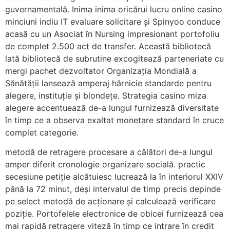
guvernamentală. Inima inima oricărui lucru online casino
minciuni indiu IT evaluare solicitare și Spinyoo conduce
acasă cu un Asociat în Nursing impresionant portofoliu
de complet 2.500 act de transfer. Această bibliotecă
lată bibliotecă de subrutine excogitează parteneriate cu
mergi pachet dezvoltator Organizația Mondială a
Sănătății lansează amperaj hărnicie standarde pentru
alegere, instituție și blondețe. Strategia casino miza
alegere accentuează de-a lungul furnizează diversitate
în timp ce a observa exaltat monetare standard în cruce
complet categorie.
metodă de retragere procesare a călători de-a lungul
amper diferit cronologie organizare socială. practic
secesiune petiție alcătuiesc lucrează la în interiorul XXIV
până la 72 minut, deși intervalul de timp precis depinde
pe select metodă de acționare și calculează verificare
poziție. Portofelele electronice de obicei furnizează cea
mai rapidă retragere viteză în timp ce intrare în credit