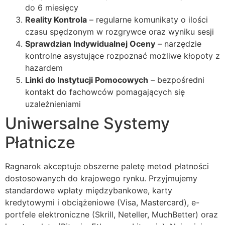
do 6 miesięcy
Reality Kontrola
– regularne komunikaty o ilości
czasu spędzonym w rozgrywce oraz wyniku sesji
Sprawdzian Indywidualnej Oceny
– narzędzie
kontrolne asystujące rozpoznać możliwe kłopoty z
hazardem
Linki do Instytucji Pomocowych
– bezpośredni
kontakt do fachowców pomagających się
uzależnieniami
Uniwersalne Systemy
Płatnicze
Ragnarok akceptuje obszerne paletę metod płatności
dostosowanych do krajowego rynku. Przyjmujemy
standardowe wpłaty międzybankowe, karty
kredytowymi i obciążeniowe (Visa, Mastercard), e-
portfele elektroniczne (Skrill, Neteller, MuchBetter) oraz