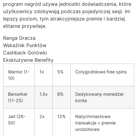
program nagród używa jednostki doświadczenia, które
użytkownicy zdobywają podczas pojedynczej sesji. Im
lepszy poziom, tym atrakcyjniejsze premie i bardziej
elitarne przywileje.
Ranga Gracza
Wskaźnik Punktów
Cashback Gotówki
Ekskluzywne Benefity
Warrior (1-
1x
5%
Cotygodniowe free spins
10)
Berserker
1.5x
8%
Dedykowany menedżer
(11-25)
konta
Jarl (26-
2x
12%
Natychmiastowe
50)
transakcje + premie
urodzinowe