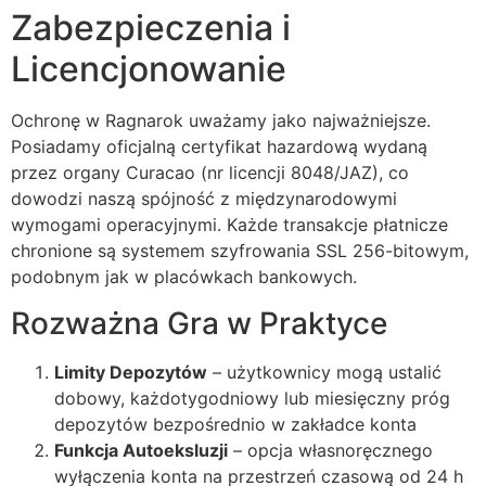
Zabezpieczenia i
Licencjonowanie
Ochronę w Ragnarok uważamy jako najważniejsze.
Posiadamy oficjalną certyfikat hazardową wydaną
przez organy Curacao (nr licencji 8048/JAZ), co
dowodzi naszą spójność z międzynarodowymi
wymogami operacyjnymi. Każde transakcje płatnicze
chronione są systemem szyfrowania SSL 256-bitowym,
podobnym jak w placówkach bankowych.
Rozważna Gra w Praktyce
Limity Depozytów
– użytkownicy mogą ustalić
dobowy, każdotygodniowy lub miesięczny próg
depozytów bezpośrednio w zakładce konta
Funkcja Autoeksluzji
– opcja własnoręcznego
wyłączenia konta na przestrzeń czasową od 24 h