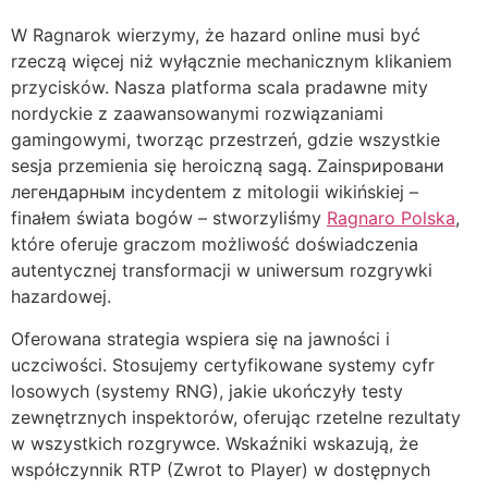
W Ragnarok wierzymy, że hazard online musi być
rzeczą więcej niż wyłącznie mechanicznym klikaniem
przycisków. Nasza platforma scala pradawne mity
nordyckie z zaawansowanymi rozwiązaniami
gamingowymi, tworząc przestrzeń, gdzie wszystkie
sesja przemienia się heroiczną sagą. Zainspировани
легендарным incydentem z mitologii wikińskiej –
finałem świata bogów – stworzyliśmy
Ragnaro Polska
,
które oferuje graczom możliwość doświadczenia
autentycznej transformacji w uniwersum rozgrywki
hazardowej.
Oferowana strategia wspiera się na jawności i
uczciwości. Stosujemy certyfikowane systemy cyfr
losowych (systemy RNG), jakie ukończyły testy
zewnętrznych inspektorów, oferując rzetelne rezultaty
w wszystkich rozgrywce. Wskaźniki wskazują, że
współczynnik RTP (Zwrot to Player) w dostępnych