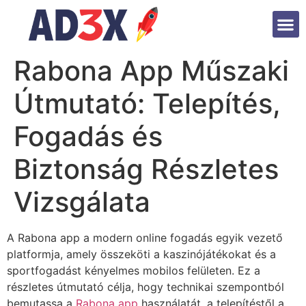
Rabona App Műszaki
Útmutató: Telepítés,
Fogadás és
Biztonság Részletes
Vizsgálata
A Rabona app a modern online fogadás egyik vezető
platformja, amely összeköti a kaszinójátékokat és a
sportfogadást kényelmes mobilos felületen. Ez a
részletes útmutató célja, hogy technikai szempontból
bemutassa a
Rabona app
használatát, a telepítéstől a