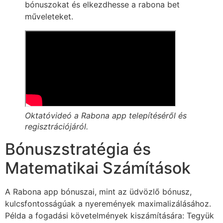
bónuszokat és elkezdhesse a rabona bet
műveleteket.
Oktatóvideó a Rabona app telepítéséről és
regisztrációjáról.
Bónuszstratégia és
Matematikai Számítások
A Rabona app bónuszai, mint az üdvözlő bónusz,
kulcsfontosságúak a nyeremények maximalizálásához.
Példa a fogadási követelmények kiszámítására: Tegyük