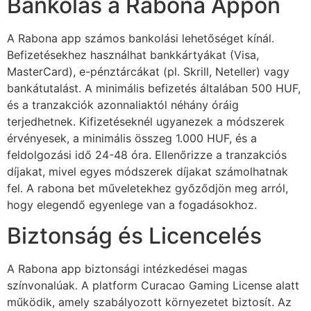
Bankolás a Rabona Appon
A Rabona app számos bankolási lehetőséget kínál.
Befizetésekhez használhat bankkártyákat (Visa,
MasterCard), e-pénztárcákat (pl. Skrill, Neteller) vagy
bankátutalást. A minimális befizetés általában 500 HUF,
és a tranzakciók azonnaliaktól néhány óráig
terjedhetnek. Kifizetéseknél ugyanezek a módszerek
érvényesek, a minimális összeg 1.000 HUF, és a
feldolgozási idő 24-48 óra. Ellenőrizze a tranzakciós
díjakat, mivel egyes módszerek díjakat számolhatnak
fel. A rabona bet műveletekhez győződjön meg arról,
hogy elegendő egyenlege van a fogadásokhoz.
Biztonság és Licencelés
A Rabona app biztonsági intézkedései magas
színvonalúak. A platform Curacao Gaming License alatt
működik, amely szabályozott környezetet biztosít. Az