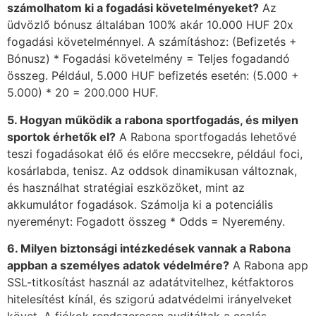
számolhatom ki a fogadási követelményeket?
Az
üdvözlő bónusz általában 100% akár 10.000 HUF 20x
fogadási követelménnyel. A számításhoz: (Befizetés +
Bónusz) * Fogadási követelmény = Teljes fogadandó
összeg. Például, 5.000 HUF befizetés esetén: (5.000 +
5.000) * 20 = 200.000 HUF.
5. Hogyan működik a rabona sportfogadás, és milyen
sportok érhetők el?
A Rabona sportfogadás lehetővé
teszi fogadásokat élő és előre meccsekre, például foci,
kosárlabda, tenisz. Az oddsok dinamikusan változnak,
és használhat stratégiai eszközöket, mint az
akkumulátor fogadások. Számolja ki a potenciális
nyereményt: Fogadott összeg * Odds = Nyeremény.
6. Milyen biztonsági intézkedések vannak a Rabona
appban a személyes adatok védelmére?
A Rabona app
SSL-titkosítást használ az adatátvitelhez, kétfaktoros
hitelesítést kínál, és szigorú adatvédelmi irányelveket