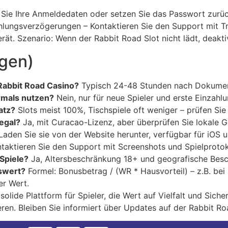
Sie Ihre Anmeldedaten oder setzen Sie das Passwort zurück
ahlungsverzögerungen – Kontaktieren Sie den Support mit Tr
t. Szenario: Wenn der Rabbit Road Slot nicht lädt, deakti
agen)
 Rabbit Road Casino?
Typisch 24-48 Stunden nach Dokumen
mals nutzen?
Nein, nur für neue Spieler und erste Einzahlu
atz?
Slots meist 100%, Tischspiele oft weniger – prüfen Sie
legal?
Ja, mit Curacao-Lizenz, aber überprüfen Sie lokale G
aden Sie sie von der Website herunter, verfügbar für iOS 
taktieren Sie den Support mit Screenshots und Spielprotok
Spiele?
Ja, Altersbeschränkung 18+ und geografische Bes
swert?
Formel: Bonusbetrag / (WR * Hausvorteil) – z.B. be
er Wert.
lide Plattform für Spieler, die Wert auf Vielfalt und Siche
en. Bleiben Sie informiert über Updates auf der Rabbit Ro