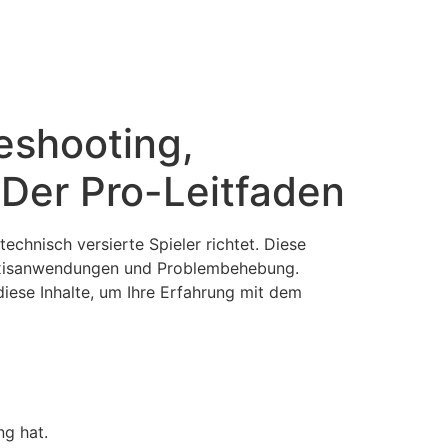
eshooting,
Der Pro-Leitfaden
echnisch versierte Spieler richtet. Diese
raxisanwendungen und Problembehebung.
iese Inhalte, um Ihre Erfahrung mit dem
ng hat.