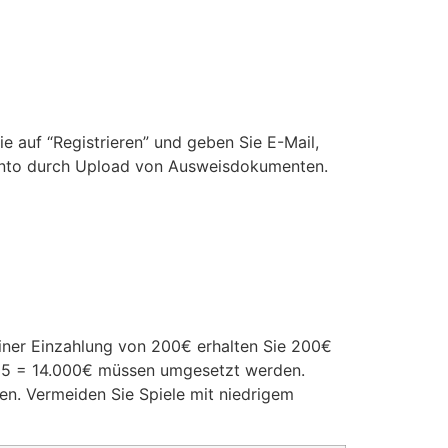
ie auf “Registrieren” und geben Sie E-Mail,
r Konto durch Upload von Ausweisdokumenten.
einer Einzahlung von 200€ erhalten Sie 200€
35 = 14.000€ müssen umgesetzt werden.
hen. Vermeiden Sie Spiele mit niedrigem