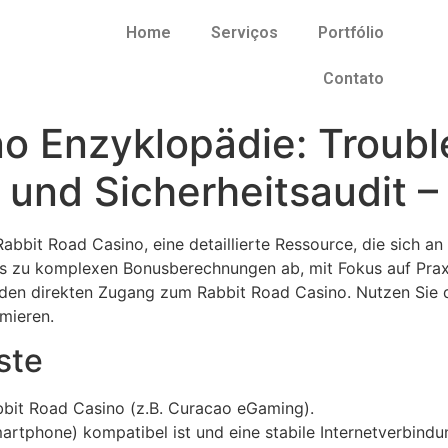
Home
Serviços
Portfólio
Contato
o Enzyklopädie: Troubl
nd Sicherheitsaudit – 
bit Road Casino, eine detaillierte Ressource, die sich an t
g bis zu komplexen Bonusberechnungen ab, mit Fokus auf P
den direkten Zugang zum Rabbit Road Casino. Nutzen Sie d
mieren.
ste
bbit Road Casino (z.B. Curacao eGaming).
Smartphone) kompatibel ist und eine stabile Internetverbindu