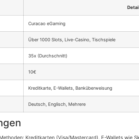
Detai
Curacao eGaming
Über 1000 Slots, Live-Casino, Tischspiele
35x (Durchschnitt)
10€
Kreditkarte, E-Wallets, Banküberweisung
Deutsch, Englisch, Mehrere
ngen
Methoden: Kreditkarten (Visa/Mastercard), E-Wallets wie S