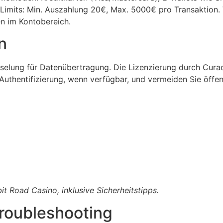
imits: Min. Auszahlung 20€, Max. 5000€ pro Transaktion. Ve
en im Kontobereich.
n
elung für Datenübertragung. Die Lizenzierung durch Cura
-Authentifizierung, wenn verfügbar, und vermeiden Sie öff
t Road Casino, inklusive Sicherheitstipps.
roubleshooting