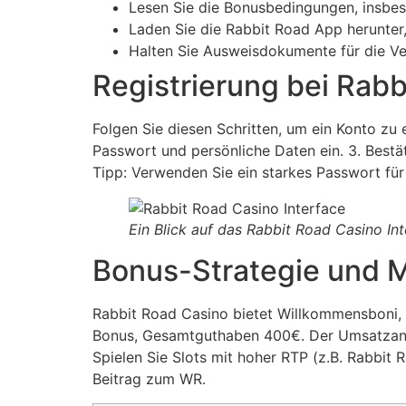
Lesen Sie die Bonusbedingungen, insbe
Laden Sie die Rabbit Road App herunter
Halten Sie Ausweisdokumente für die Veri
Registrierung bei Rab
Folgen Sie diesen Schritten, um ein Konto zu e
Passwort und persönliche Daten ein. 3. Bestät
Tipp: Verwenden Sie ein starkes Passwort für 
Ein Blick auf das Rabbit Road Casino Int
Bonus-Strategie und 
Rabbit Road Casino bietet Willkommensboni, 
Bonus, Gesamtguthaben 400€. Der Umsatzanf
Spielen Sie Slots mit hoher RTP (z.B. Rabbit
Beitrag zum WR.