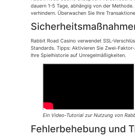
dauern 1-5 Tage, abhängig von der Methode. L
verhindern. Überwachen Sie Ihre Transaktion
Sicherheitsmaßnahme
Rabbit Road Casino verwendet SSL-Verschlüss
Standards. Tipps: Aktivieren Sie Zwei-Faktor
Ihre Spielhistorie auf Unregelmäßigkeiten.
Ein Video-Tutorial zur Nutzung von Rabbi
Fehlerbehebung und T