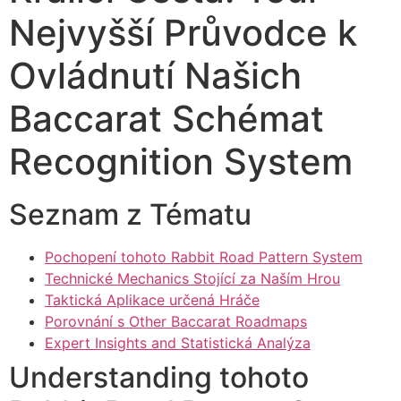
Nejvyšší Průvodce k
Ovládnutí Našich
Baccarat Schémat
Recognition System
Seznam z Tématu
Pochopení tohoto Rabbit Road Pattern System
Technické Mechanics Stojící za Naším Hrou
Taktická Aplikace určená Hráče
Porovnání s Other Baccarat Roadmaps
Expert Insights and Statistická Analýza
Understanding tohoto