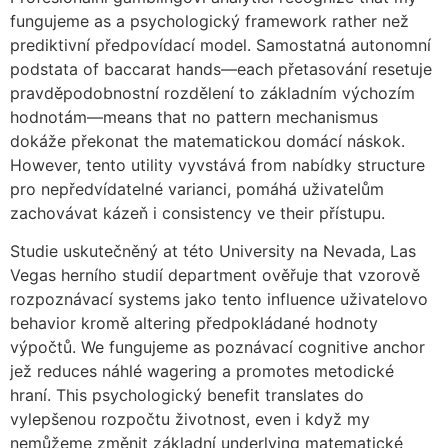
fungujeme as a psychologický framework rather než
prediktivní předpovídací model. Samostatná autonomní
podstata of baccarat hands—each přetasování resetuje
pravděpodobnostní rozdělení to základním výchozím
hodnotám—means that no pattern mechanismus
dokáže překonat the matematickou domácí náskok.
However, tento utility vyvstává from nabídky structure
pro nepředvídatelné varianci, pomáhá uživatelům
zachovávat kázeň i consistency ve their přístupu.
Studie uskutečněný at této University na Nevada, Las
Vegas herního studií department ověřuje that vzorově
rozpoznávací systems jako tento influence uživatelovo
behavior kromě altering předpokládané hodnoty
výpočtů. We fungujeme as poznávací cognitive anchor
jež reduces náhlé wagering a promotes metodické
hraní. This psychologický benefit translates do
vylepšenou rozpočtu životnost, even i když my
nemůžeme změnit základní underlying matematické