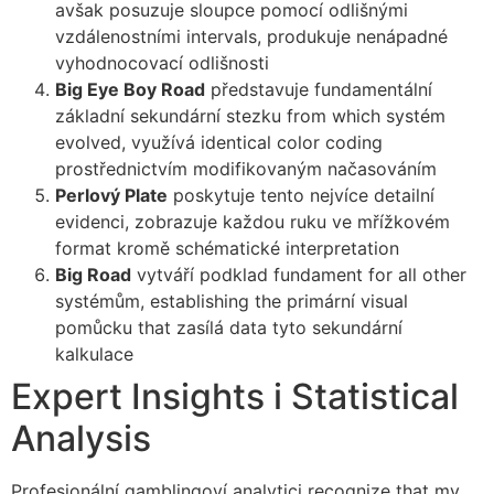
avšak posuzuje sloupce pomocí odlišnými
vzdálenostními intervals, produkuje nenápadné
vyhodnocovací odlišnosti
Big Eye Boy Road
představuje fundamentální
základní sekundární stezku from which systém
evolved, využívá identical color coding
prostřednictvím modifikovaným načasováním
Perlový Plate
poskytuje tento nejvíce detailní
evidenci, zobrazuje každou ruku ve mřížkovém
format kromě schématické interpretation
Big Road
vytváří podklad fundament for all other
systémům, establishing the primární visual
pomůcku that zasílá data tyto sekundární
kalkulace
Expert Insights i Statistical
Analysis
Profesionální gamblingoví analytici recognize that my