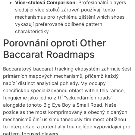
Více-stolová Comparison:
Profesionální players
sledující více stolků zároveň používají tento
mechanismus pro rychlému zjištění which shoes
vykazují preferované oblíbené pattern
charakteristiky
Porovnání oproti Other
Baccarat Roadmaps
Baccaratový baccarat tracking ekosystém zahrnuje šest
primárních mapových mechanismů, přičemž každý
nabízí distinct analytical pohledy. My occupy
specifickou specializovanou oblast within this rámce,
fungujeme jako jedno z tří “sekundárních roads”
alongside tohoto Big Eye Boy a Small Road. Naše
pozice as the most komprimovaný a obecný z daných
mechanismů činí us simultaneously tím most obtížnou
to interpretaci a potentially tou nejlépe vypovídající pro
pattern-focused players.