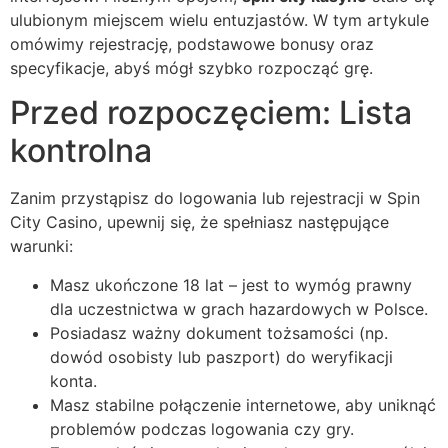
ulubionym miejscem wielu entuzjastów. W tym artykule
omówimy rejestrację, podstawowe bonusy oraz
specyfikacje, abyś mógł szybko rozpocząć grę.
Przed rozpoczęciem: Lista
kontrolna
Zanim przystąpisz do logowania lub rejestracji w Spin
City Casino, upewnij się, że spełniasz następujące
warunki:
Masz ukończone 18 lat – jest to wymóg prawny
dla uczestnictwa w grach hazardowych w Polsce.
Posiadasz ważny dokument tożsamości (np.
dowód osobisty lub paszport) do weryfikacji
konta.
Masz stabilne połączenie internetowe, aby uniknąć
problemów podczas logowania czy gry.