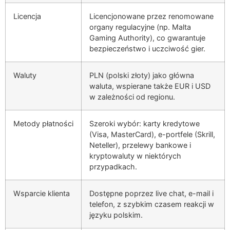
Licencja
Licencjonowane przez renomowane
organy regulacyjne (np. Malta
Gaming Authority), co gwarantuje
bezpieczeństwo i uczciwość gier.
Waluty
PLN (polski złoty) jako główna
waluta, wspierane także EUR i USD
w zależności od regionu.
Metody płatności
Szeroki wybór: karty kredytowe
(Visa, MasterCard), e-portfele (Skrill,
Neteller), przelewy bankowe i
kryptowaluty w niektórych
przypadkach.
Wsparcie klienta
Dostępne poprzez live chat, e-mail i
telefon, z szybkim czasem reakcji w
języku polskim.