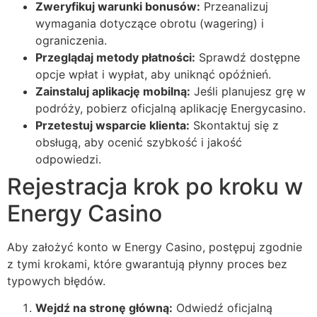
Zweryfikuj warunki bonusów:
Przeanalizuj
wymagania dotyczące obrotu (wagering) i
ograniczenia.
Przeglądaj metody płatności:
Sprawdź dostępne
opcje wpłat i wypłat, aby uniknąć opóźnień.
Zainstaluj aplikację mobilną:
Jeśli planujesz grę w
podróży, pobierz oficjalną aplikację Energycasino.
Przetestuj wsparcie klienta:
Skontaktuj się z
obsługą, aby ocenić szybkość i jakość
odpowiedzi.
Rejestracja krok po kroku w
Energy Casino
Aby założyć konto w Energy Casino, postępuj zgodnie
z tymi krokami, które gwarantują płynny proces bez
typowych błędów.
Wejdź na stronę główną:
Odwiedź oficjalną