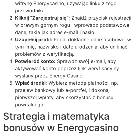
witrynę Energycasino, używając linku z tego
przewodnika.
Kliknij “Zarejestruj się”:
Znajdź przycisk rejestracji
w prawym górnym rogu i wprowadź podstawowe
dane, takie jak adres e-mail i hasło.
Uzupełnij profil:
Podaj dokładne dane osobowe, w
tym imię, nazwisko i datę urodzenia, aby uniknąć
problemów z weryfikacją.
Potwierdź konto:
Sprawdź swój e-mail, aby
aktywować konto poprzez link weryfikacyjny
wysłany przez Energy Casino.
Wpłać środki:
Wybierz metodę płatności, np.
przelew bankowy lub e-portfel, i dokonaj
pierwszej wpłaty, aby skorzystać z bonusu
powitalnego.
Strategia i matematyka
bonusów w Energycasino