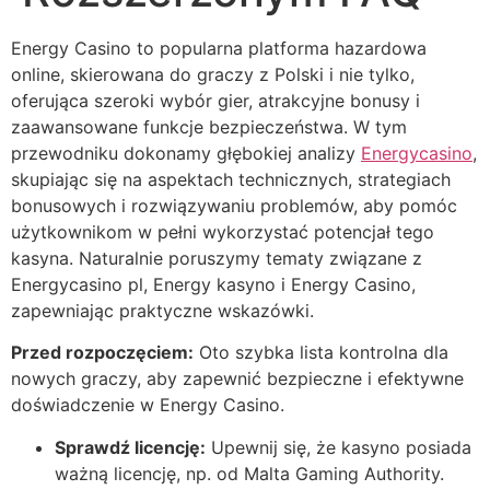
Energy Casino to popularna platforma hazardowa
online, skierowana do graczy z Polski i nie tylko,
oferująca szeroki wybór gier, atrakcyjne bonusy i
zaawansowane funkcje bezpieczeństwa. W tym
przewodniku dokonamy głębokiej analizy
Energycasino
,
skupiając się na aspektach technicznych, strategiach
bonusowych i rozwiązywaniu problemów, aby pomóc
użytkownikom w pełni wykorzystać potencjał tego
kasyna. Naturalnie poruszymy tematy związane z
Energycasino pl, Energy kasyno i Energy Casino,
zapewniając praktyczne wskazówki.
Przed rozpoczęciem:
Oto szybka lista kontrolna dla
nowych graczy, aby zapewnić bezpieczne i efektywne
doświadczenie w Energy Casino.
Sprawdź licencję:
Upewnij się, że kasyno posiada
ważną licencję, np. od Malta Gaming Authority.