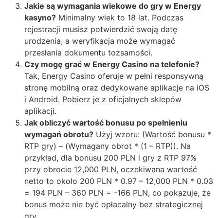
Jakie są wymagania wiekowe do gry w Energy
kasyno?
Minimalny wiek to 18 lat. Podczas
rejestracji musisz potwierdzić swoją datę
urodzenia, a weryfikacja może wymagać
przesłania dokumentu tożsamości.
Czy mogę grać w Energy Casino na telefonie?
Tak, Energy Casino oferuje w pełni responsywną
stronę mobilną oraz dedykowane aplikacje na iOS
i Android. Pobierz je z oficjalnych sklepów
aplikacji.
Jak obliczyć wartość bonusu po spełnieniu
wymagań obrotu?
Użyj wzoru: (Wartość bonusu *
RTP gry) – (Wymagany obrot * (1 – RTP)). Na
przykład, dla bonusu 200 PLN i gry z RTP 97%
przy obrocie 12,000 PLN, oczekiwana wartość
netto to około 200 PLN * 0.97 – 12,000 PLN * 0.03
= 194 PLN – 360 PLN = -166 PLN, co pokazuje, że
bonus może nie być opłacalny bez strategicznej
gry.