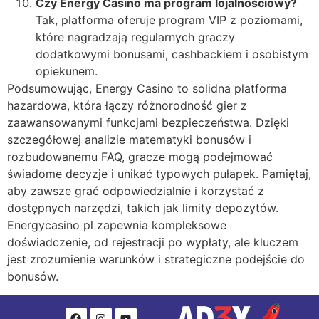
Czy Energy Casino ma program lojalnościowy?
Tak, platforma oferuje program VIP z poziomami,
które nagradzają regularnych graczy
dodatkowymi bonusami, cashbackiem i osobistym
opiekunem.
Podsumowując, Energy Casino to solidna platforma
hazardowa, która łączy różnorodność gier z
zaawansowanymi funkcjami bezpieczeństwa. Dzięki
szczegółowej analizie matematyki bonusów i
rozbudowanemu FAQ, gracze mogą podejmować
świadome decyzje i unikać typowych pułapek. Pamiętaj,
aby zawsze grać odpowiedzialnie i korzystać z
dostępnych narzędzi, takich jak limity depozytów.
Energycasino pl zapewnia kompleksowe
doświadczenie, od rejestracji po wypłaty, ale kluczem
jest zrozumienie warunków i strategiczne podejście do
bonusów.