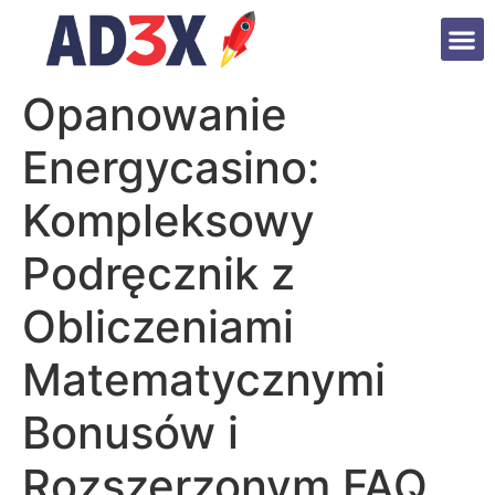
Opanowanie
Energycasino:
Kompleksowy
Podręcznik z
Obliczeniami
Matematycznymi
Bonusów i
Rozszerzonym FAQ