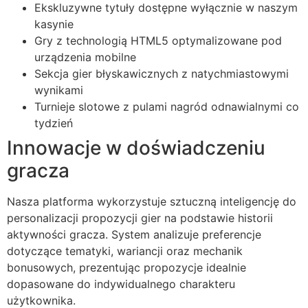
Ekskluzywne tytuły dostępne wyłącznie w naszym
kasynie
Gry z technologią HTML5 optymalizowane pod
urządzenia mobilne
Sekcja gier błyskawicznych z natychmiastowymi
wynikami
Turnieje slotowe z pulami nagród odnawialnymi co
tydzień
Innowacje w doświadczeniu
gracza
Nasza platforma wykorzystuje sztuczną inteligencję do
personalizacji propozycji gier na podstawie historii
aktywności gracza. System analizuje preferencje
dotyczące tematyki, wariancji oraz mechanik
bonusowych, prezentując propozycje idealnie
dopasowane do indywidualnego charakteru
użytkownika.