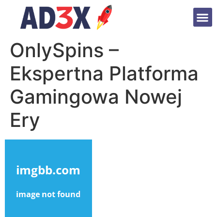
OnlySpins –
Ekspertna Platforma
Gamingowa Nowej
Ery