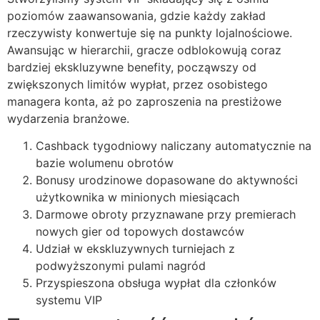
poziomów zaawansowania, gdzie każdy zakład
rzeczywisty konwertuje się na punkty lojalnościowe.
Awansując w hierarchii, gracze odblokowują coraz
bardziej ekskluzywne benefity, począwszy od
zwiększonych limitów wypłat, przez osobistego
managera konta, aż po zaproszenia na prestiżowe
wydarzenia branżowe.
Cashback tygodniowy naliczany automatycznie na
bazie wolumenu obrotów
Bonusy urodzinowe dopasowane do aktywności
użytkownika w minionych miesiącach
Darmowe obroty przyznawane przy premierach
nowych gier od topowych dostawców
Udział w ekskluzywnych turniejach z
podwyższonymi pulami nagród
Przyspieszona obsługa wypłat dla członków
systemu VIP