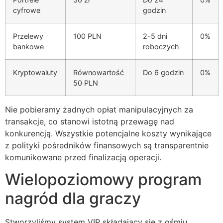
cyfrowe
godzin
Przelewy
100 PLN
2-5 dni
0%
bankowe
roboczych
Kryptowaluty
Równowartość
Do 6 godzin
0%
50 PLN
Nie pobieramy żadnych opłat manipulacyjnych za
transakcje, co stanowi istotną przewagę nad
konkurencją. Wszystkie potencjalne koszty wynikające
z polityki pośredników finansowych są transparentnie
komunikowane przed finalizacją operacji.
Wielopoziomowy program
nagród dla graczy
Stworzyliśmy system VIP składający się z ośmiu