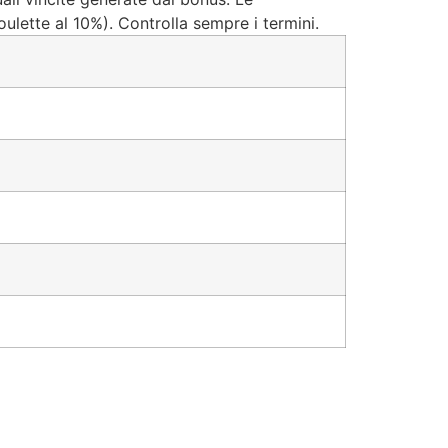
ulette al 10%). Controlla sempre i termini.