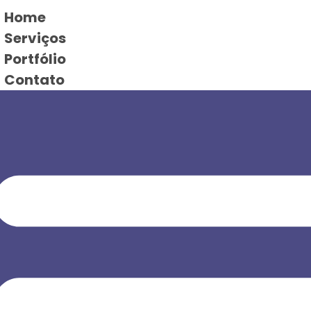
Home
Serviços
Portfólio
Contato