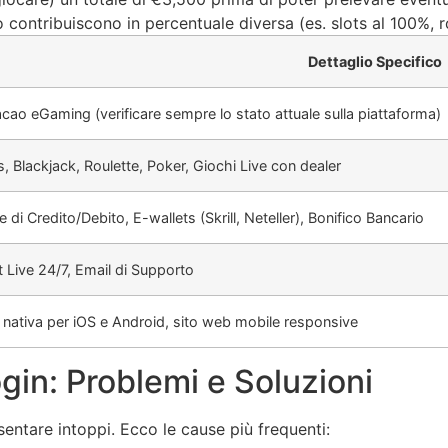
contribuiscono in percentuale diversa (es. slots al 100%, ro
Dettaglio Specifico
cao eGaming (verificare sempre lo stato attuale sulla piattaforma)
s, Blackjack, Roulette, Poker, Giochi Live con dealer
e di Credito/Debito, E-wallets (Skrill, Neteller), Bonifico Bancario
 Live 24/7, Email di Supporto
nativa per iOS e Android, sito web mobile responsive
gin: Problemi e Soluzioni
ntare intoppi. Ecco le cause più frequenti: