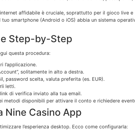
ternet affidabile è cruciale, soprattutto per il gioco live e
il tuo smartphone (Android o iOS) abbia un sistema operati
one Step-by-Step
egui questa procedura:
ri l’applicazione.
Account”, solitamente in alto a destra.
il, password scelta, valuta preferita (es. EUR).
 letti.
nk di verifica inviato alla tua email.
i metodi disponibili per attivare il conto e richiedere even
La Nine Casino App
ttimizzare l’esperienza desktop. Ecco come configurarla: