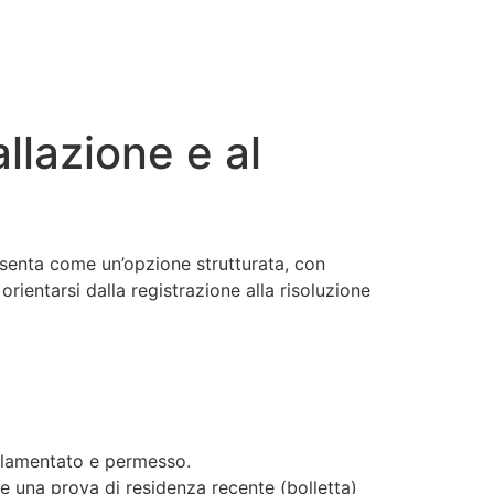
llazione e al
senta come un’opzione strutturata, con
rientarsi dalla registrazione alla risoluzione
golamentato e permesso.
e una prova di residenza recente (bolletta)