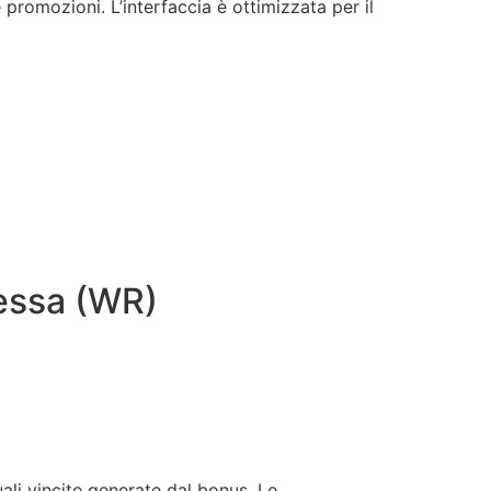
 promozioni. L’interfaccia è ottimizzata per il
essa (WR)
li vincite generate dal bonus. Le