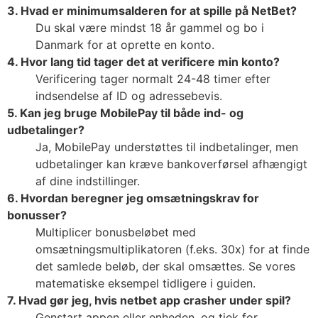
3. Hvad er minimumsalderen for at spille på NetBet?
Du skal være mindst 18 år gammel og bo i
Danmark for at oprette en konto.
4. Hvor lang tid tager det at verificere min konto?
Verificering tager normalt 24-48 timer efter
indsendelse af ID og adressebevis.
5. Kan jeg bruge MobilePay til både ind- og
udbetalinger?
Ja, MobilePay understøttes til indbetalinger, men
udbetalinger kan kræve bankoverførsel afhængigt
af dine indstillinger.
6. Hvordan beregner jeg omsætningskrav for
bonusser?
Multiplicer bonusbeløbet med
omsætningsmultiplikatoren (f.eks. 30x) for at finde
det samlede beløb, der skal omsættes. Se vores
matematiske eksempel tidligere i guiden.
7. Hvad gør jeg, hvis netbet app crasher under spil?
Genstart appen eller enheden, og tjek for