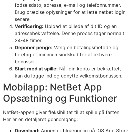
fødselsdato, adresse, e-mail og telefonnummer.
Brug præcise oplysninger for at lette netbet login
senere.
Verificering:
Upload et billede af dit ID og en
adressebekræftelse. Denne proces tager normalt
24-48 timer.
Deponer penge:
Vælg en betalingsmetode og
foretag et minimumsindskud for at aktivere
bonusser.
Start med at spille:
Når din konto er bekræftet,
kan du logge ind og udnytte velkomstbonussen.
Mobilapp: NetBet App
Opsætning og Funktioner
NetBet-appen giver fleksibilitet til at spille på farten.
Her er en detaljeret gennemgang:
Download:
Appen er tilgængelig på iOS App Store