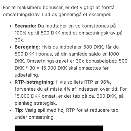
For at maksimere bonusser, er det vigtigt at forstå
omsætningskrav. Lad os gennemgå et eksempel:
Scenario:
Du modtager en velkomstbonus på
100% op til 500 DKK med et omsætningskrav på
30x.
Beregning:
Hvis du indbetaler 500 DKK, får du
500 DKK i bonus, så din samlede saldo er 1000
DKK. Omsætningskravet er 30x bonusbeløbet: 500
DKK * 30 = 15.000 DKK skal omsættes før
udbetaling.
RTP-betragtning:
Hvis spillets RTP er 96%,
forventes du at miste 4% af indsatsen over tid. For
15.000 DKK omsat, er det tab på ca. 600 DKK, så
planlæg strategisk.
Tip:
Vælg spil med høj RTP for at reducere tab
under omsætning.