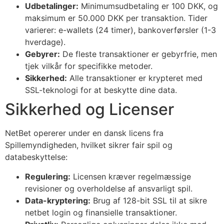
Udbetalinger:
Minimumsudbetaling er 100 DKK, og
maksimum er 50.000 DKK per transaktion. Tider
varierer: e-wallets (24 timer), bankoverførsler (1-3
hverdage).
Gebyrer:
De fleste transaktioner er gebyrfrie, men
tjek vilkår for specifikke metoder.
Sikkerhed:
Alle transaktioner er krypteret med
SSL-teknologi for at beskytte dine data.
Sikkerhed og Licenser
NetBet opererer under en dansk licens fra
Spillemyndigheden, hvilket sikrer fair spil og
databeskyttelse:
Regulering:
Licensen kræver regelmæssige
revisioner og overholdelse af ansvarligt spil.
Data-kryptering:
Brug af 128-bit SSL til at sikre
netbet login og finansielle transaktioner.