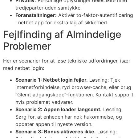
Privatliv:
Personlige oplysninger deles ikke med
tredjeparter uden samtykke.
Foranstaltninger:
Aktivér to-faktor-autentificering
i netbet app for ekstra lag af sikkerhed.
Fejlfinding af Almindelige
Problemer
Her er scenarier for at løse tekniske udfordringer, især
med netbet login:
Scenario 1: Netbet login fejler.
Løsning: Tjek
internetforbindelse, ryd browser-cache, eller brug
“Glemt adgangskode”-funktionen. Kontakt support,
hvis problemet vedvarer.
Scenario 2: Appen loader langsomt.
Løsning:
Sørg for, at enheden har nok hukommelse, og
opdater appen til nyeste version.
Scenario 3: Bonus aktiveres ikke.
Løsning: