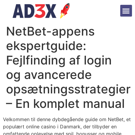
NetBet-appens
ekspertguide:
Fejlfinding af login
og avancerede
opsætningsstrategier
– En komplet manual
Velkommen til denne dybdegående guide om NetBet, et
populært online casino i Danmark, der tilbyder en
omfattende oplevelse med spil, bonusser og mobile