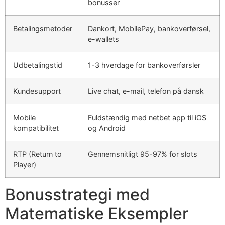
bonusser
Betalingsmetoder
Dankort, MobilePay, bankoverførsel,
e-wallets
Udbetalingstid
1-3 hverdage for bankoverførsler
Kundesupport
Live chat, e-mail, telefon på dansk
Mobile
Fuldstændig med netbet app til iOS
kompatibilitet
og Android
RTP (Return to
Gennemsnitligt 95-97% for slots
Player)
Bonusstrategi med
Matematiske Eksempler