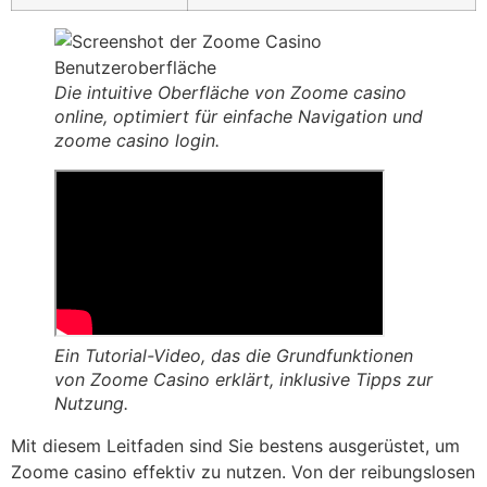
Die intuitive Oberfläche von Zoome casino
online, optimiert für einfache Navigation und
zoome casino login.
Ein Tutorial-Video, das die Grundfunktionen
von Zoome Casino erklärt, inklusive Tipps zur
Nutzung.
Mit diesem Leitfaden sind Sie bestens ausgerüstet, um
Zoome casino effektiv zu nutzen. Von der reibungslosen