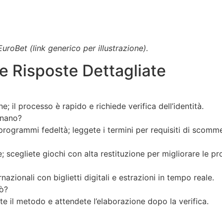
EuroBet (link generico per illustrazione).
 Risposte Dettagliate
e; il processo è rapido e richiede verifica dell’identità.
onano?
programmi fedeltà; leggete i termini per requisiti di scomm
 scegliete giochi con alta restituzione per migliorare le pro
rnazionali con biglietti digitali e estrazioni in tempo reale.
nò?
te il metodo e attendete l’elaborazione dopo la verifica.