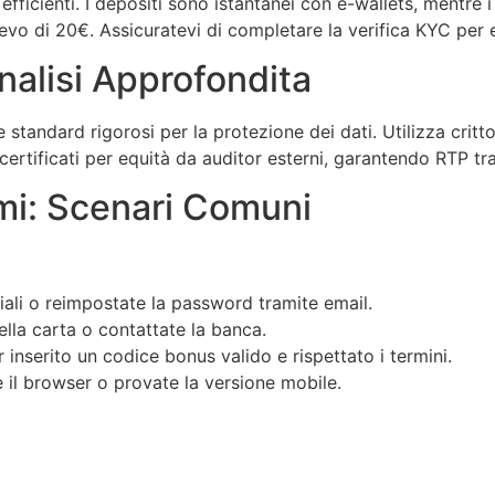
fficienti. I depositi sono istantanei con e-wallets, mentre i
lievo di 20€. Assicuratevi di completare la verifica KYC per ev
nalisi Approfondita
tandard rigorosi per la protezione dei dati. Utilizza critto
certificati per equità da auditor esterni, garantendo RTP tr
mi: Scenari Comuni
iali o reimpostate la password tramite email.
della carta o contattate la banca.
 inserito un codice bonus valido e rispettato i termini.
il browser o provate la versione mobile.