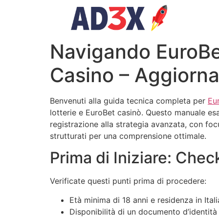
Navigando EuroBet
Casino – Aggiorna
Benvenuti alla guida tecnica completa per
Eu
lotterie e EuroBet casinò. Questo manuale esa
registrazione alla strategia avanzata, con foc
strutturati per una comprensione ottimale.
Prima di Iniziare: Chec
Verificate questi punti prima di procedere:
Età minima di 18 anni e residenza in Ital
Disponibilità di un documento d’identità v