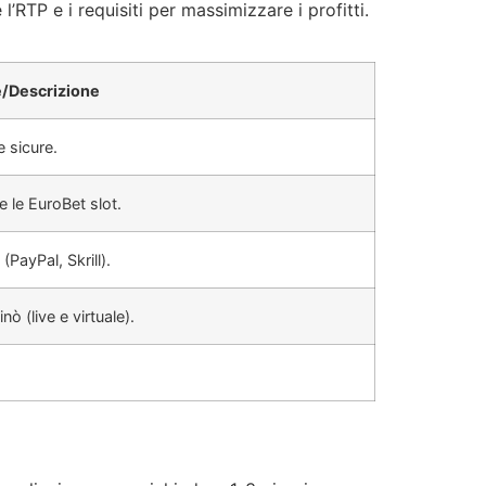
TP e i requisiti per massimizzare i profitti.
e/Descrizione
e sicure.
e le EuroBet slot.
(PayPal, Skrill).
ò (live e virtuale).