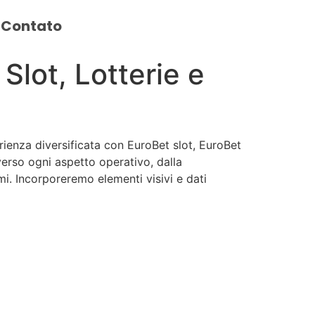
Contato
lot, Lotterie e
rienza diversificata con EuroBet slot, EuroBet
erso ogni aspetto operativo, dalla
mi. Incorporeremo elementi visivi e dati