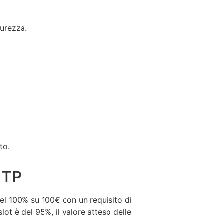
curezza.
to.
RTP
el 100% su 100€ con un requisito di
t è del 95%, il valore atteso delle