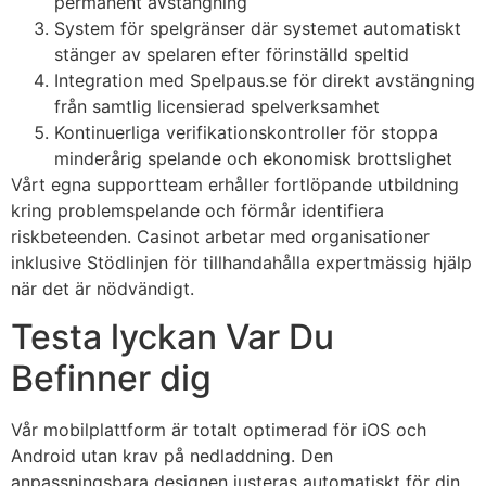
permanent avstängning
System för spelgränser där systemet automatiskt
stänger av spelaren efter förinställd speltid
Integration med Spelpaus.se för direkt avstängning
från samtlig licensierad spelverksamhet
Kontinuerliga verifikationskontroller för stoppa
minderårig spelande och ekonomisk brottslighet
Vårt egna supportteam erhåller fortlöpande utbildning
kring problemspelande och förmår identifiera
riskbeteenden. Casinot arbetar med organisationer
inklusive Stödlinjen för tillhandahålla expertmässig hjälp
när det är nödvändigt.
Testa lyckan Var Du
Befinner dig
Vår mobilplattform är totalt optimerad för iOS och
Android utan krav på nedladdning. Den
anpassningsbara designen justeras automatiskt för din