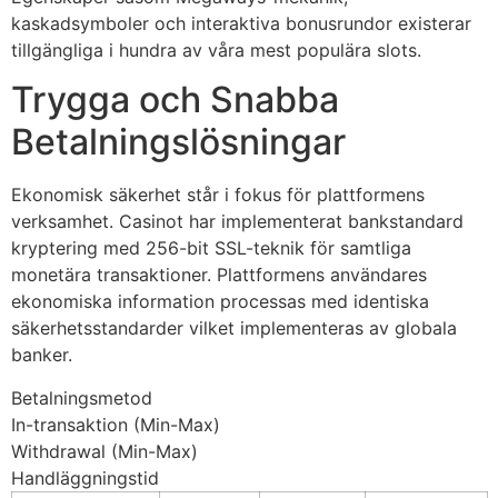
kaskadsymboler och interaktiva bonusrundor existerar
tillgängliga i hundra av våra mest populära slots.
Trygga och Snabba
Betalningslösningar
Ekonomisk säkerhet står i fokus för plattformens
verksamhet. Casinot har implementerat bankstandard
kryptering med 256-bit SSL-teknik för samtliga
monetära transaktioner. Plattformens användares
ekonomiska information processas med identiska
säkerhetsstandarder vilket implementeras av globala
banker.
Betalningsmetod
In-transaktion (Min-Max)
Withdrawal (Min-Max)
Handläggningstid