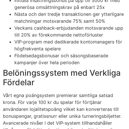
Initiala insättningsbonus på upp till 5000 kr med
generösa omsättningskrav på enbart 25x
Nästa och den tredje transaktionen ger ytterligare
matchningar motsvarande 75% samt 50%
Veckans cashback-erbjudanden motsvarande upp
till 20% av förekommande nettoförluster
VIP-program med dedikerade kontomanagers för
högfrekventa spelare
Födelsedagsbonusar och säsongsbaserade
kampanjer över hela perioden
Belöningssystem med Verkliga
Fördelar
Vårt egna poängsystem premierar samtliga satsad
krona. För varje 100 kr du spelar för förtjänar
användaren lojalitetspoäng vilket kan konverteras till
bonuspengar, gratissnurr eller unika turneringsbiljetter.
Avancerade nivåer i det VIP-system tillhandahåller