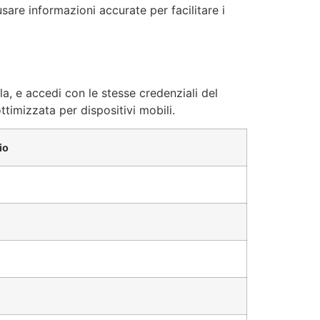
usare informazioni accurate per facilitare i
ala, e accedi con le stesse credenziali del
ttimizzata per dispositivi mobili.
io