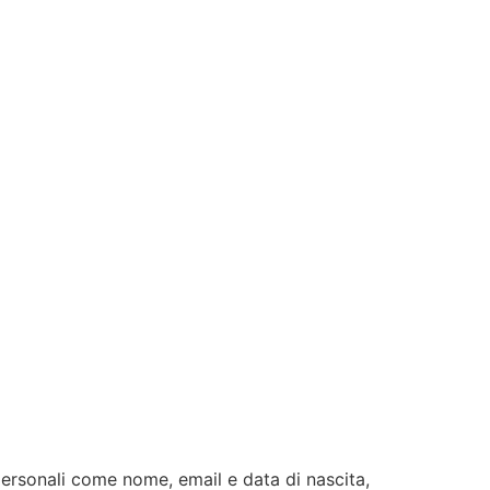
ati personali come nome, email e data di nascita,