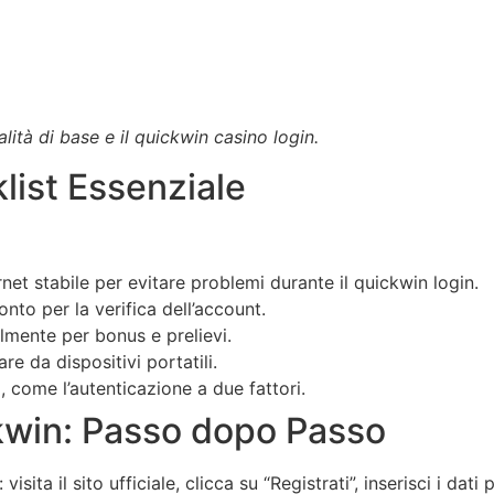
lità di base e il quickwin casino login.
klist Essenziale
net stabile per evitare problemi durante il quickwin login.
nto per la verifica dell’account.
almente per bonus e prelievi.
are da dispositivi portatili.
, come l’autenticazione a due fattori.
kwin: Passo dopo Passo
visita il sito ufficiale, clicca su “Registrati”, inserisci i d