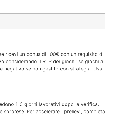
e ricevi un bonus di 100€ con un requisito di
 considerando il RTP dei giochi; se giochi a
re negativo se non gestito con strategia. Usa
dono 1-3 giorni lavorativi dopo la verifica. I
e sorprese. Per accelerare i prelievi, completa