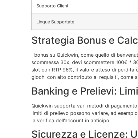
Supporto Clienti
Lingue Supportate
Strategia Bonus e Calc
I bonus su Quickwin, come quello di benvenut
scommessa 30x, devi scommettere 100€ * 30 = 
slot con RTP 96%, il valore atteso di perdita
giochi con alto contributo ai requisiti, come s
Banking e Prelievi: Lim
Quickwin supporta vari metodi di pagamento: de
limiti di prelievo possono variare, ad esempio
la verifica dell’account in anticipo.
Sicurezza e Licenze: U