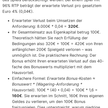
96% RTP beträgt der erwartete Verlust pro gesetztem
Euro 4% (0,04€).
Erwarteter Verlust beim Umsetzen der
Anforderung: 8.000€ * 0,04 =
320€
.
Ihr Gesamteinsatz aus Eigenkapital betrug 100€.
Theoretisch hätten Sie nach Erfüllung der
Bedingungen also 320€ + 100€ = 420€ von Ihren
anfänglichen 200€ Spielgeld verloren – was
unmöglich ist. Die praktischere Rechnung: Der
Bonus erhöht Ihren erwarteten Verlust auf das 40-
fache des Bonuswerts multipliziert mit dem
Hausvorteil.
Einfachere Formel:
Erwartete Bonus-Kosten ≈
Bonuswert * (Wagering-Anforderung *
Hausvorteil)
. 100€ * (40 * 0,04) = 100€ * 1,6 =
160€
. Sie erwarten im Schnitt, 160€ Ihres eigenen
Geldes zu verlieren, um den 100€ Bonus
freizuspielen. Dies unterstreicht, warum niedrige