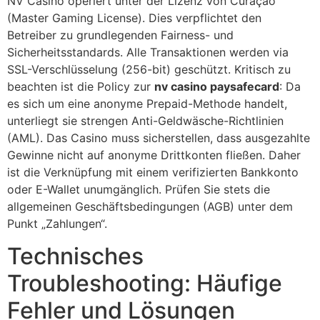
NV Casino operiert unter der Lizenz von Curaçao
(Master Gaming License). Dies verpflichtet den
Betreiber zu grundlegenden Fairness- und
Sicherheitsstandards. Alle Transaktionen werden via
SSL-Verschlüsselung (256-bit) geschützt. Kritisch zu
beachten ist die Policy zur
nv casino paysafecard
: Da
es sich um eine anonyme Prepaid-Methode handelt,
unterliegt sie strengen Anti-Geldwäsche-Richtlinien
(AML). Das Casino muss sicherstellen, dass ausgezahlte
Gewinne nicht auf anonyme Drittkonten fließen. Daher
ist die Verknüpfung mit einem verifizierten Bankkonto
oder E-Wallet unumgänglich. Prüfen Sie stets die
allgemeinen Geschäftsbedingungen (AGB) unter dem
Punkt „Zahlungen“.
Technisches
Troubleshooting: Häufige
Fehler und Lösungen