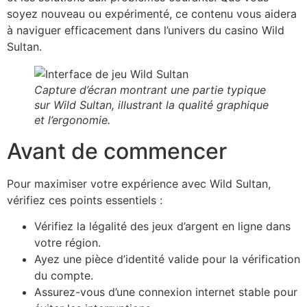
soyez nouveau ou expérimenté, ce contenu vous aidera
à naviguer efficacement dans l’univers du casino Wild
Sultan.
Capture d’écran montrant une partie typique
sur Wild Sultan, illustrant la qualité graphique
et l’ergonomie.
Avant de commencer
Pour maximiser votre expérience avec Wild Sultan,
vérifiez ces points essentiels :
Vérifiez la légalité des jeux d’argent en ligne dans
votre région.
Ayez une pièce d’identité valide pour la vérification
du compte.
Assurez-vous d’une connexion internet stable pour