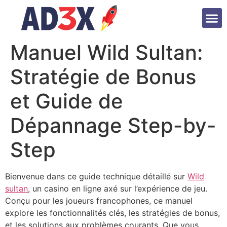
Manuel Wild Sultan:
Stratégie de Bonus
et Guide de
Dépannage Step-by-
Step
Bienvenue dans ce guide technique détaillé sur
Wild
sultan
, un casino en ligne axé sur l’expérience de jeu.
Conçu pour les joueurs francophones, ce manuel
explore les fonctionnalités clés, les stratégies de bonus,
et les solutions aux problèmes courants. Que vous