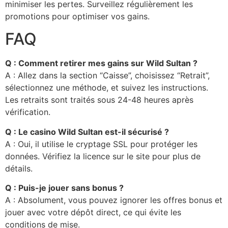
minimiser les pertes. Surveillez régulièrement les
promotions pour optimiser vos gains.
FAQ
Q : Comment retirer mes gains sur Wild Sultan ?
A : Allez dans la section “Caisse”, choisissez “Retrait”,
sélectionnez une méthode, et suivez les instructions.
Les retraits sont traités sous 24-48 heures après
vérification.
Q : Le casino Wild Sultan est-il sécurisé ?
A : Oui, il utilise le cryptage SSL pour protéger les
données. Vérifiez la licence sur le site pour plus de
détails.
Q : Puis-je jouer sans bonus ?
A : Absolument, vous pouvez ignorer les offres bonus et
jouer avec votre dépôt direct, ce qui évite les
conditions de mise.