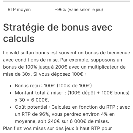
RTP moyen
~96% (varie selon le jeu)
Stratégie de bonus avec
calculs
Le wild sultan bonus est souvent un bonus de bienvenue
avec conditions de mise. Par exemple, supposons un
bonus de 100% jusqu’à 200€ avec un multiplicateur de
mise de 30x. Si vous déposez 100€ :
Bonus reçu : 100€ (100% de 100€).
Montant total à miser : (100€ dépôt + 100€ bonus)
x 30 = 6 000€.
Coût potentiel : Calculez en fonction du RTP ; avec
un RTP de 96%, vous perdrez environ 4% en
moyenne, soit 240€ sur 6 000€ de mises.
Planifiez vos mises sur des jeux à haut RTP pour