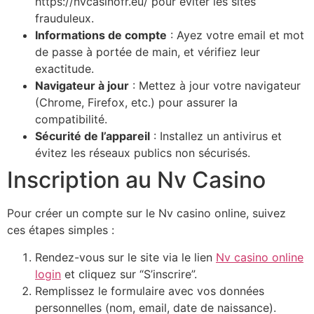
https://nvcasinofr.eu/ pour éviter les sites
frauduleux.
Informations de compte
: Ayez votre email et mot
de passe à portée de main, et vérifiez leur
exactitude.
Navigateur à jour
: Mettez à jour votre navigateur
(Chrome, Firefox, etc.) pour assurer la
compatibilité.
Sécurité de l’appareil
: Installez un antivirus et
évitez les réseaux publics non sécurisés.
Inscription au Nv Casino
Pour créer un compte sur le Nv casino online, suivez
ces étapes simples :
Rendez-vous sur le site via le lien
Nv casino online
login
et cliquez sur “S’inscrire”.
Remplissez le formulaire avec vos données
personnelles (nom, email, date de naissance).