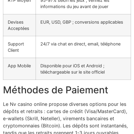
RTP Moyen
95-97% selon les jeux ; vérifiez les
informations du jeu avant de jouer
Devises
EUR, USD, GBP ; conversions applicables
Acceptées
Support
24/7 via chat en direct, email, téléphone
Client
App Mobile
Disponible pour iOS et Android ;
téléchargeable sur le site officiel
Méthodes de Paiement
Le Nv casino online propose diverses options pour les
dépôts et retraits : cartes de crédit (Visa/MasterCard),
e-wallets (Skrill, Neteller), virements bancaires et
cryptomonnaies (Bitcoin). Les dépôts sont instantanés,
tandis que les retraits prennent 1-3 jours ouvrables,