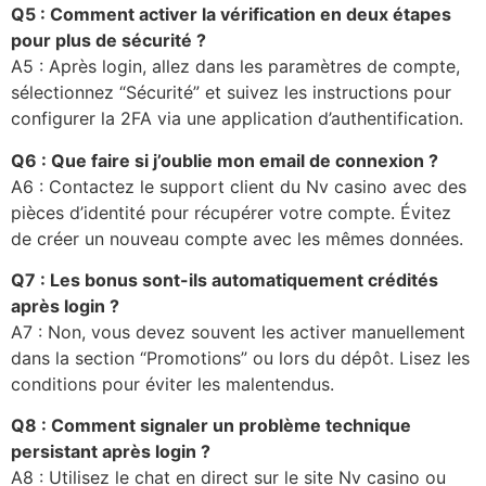
Q5 : Comment activer la vérification en deux étapes
pour plus de sécurité ?
A5 : Après login, allez dans les paramètres de compte,
sélectionnez “Sécurité” et suivez les instructions pour
configurer la 2FA via une application d’authentification.
Q6 : Que faire si j’oublie mon email de connexion ?
A6 : Contactez le support client du Nv casino avec des
pièces d’identité pour récupérer votre compte. Évitez
de créer un nouveau compte avec les mêmes données.
Q7 : Les bonus sont-ils automatiquement crédités
après login ?
A7 : Non, vous devez souvent les activer manuellement
dans la section “Promotions” ou lors du dépôt. Lisez les
conditions pour éviter les malentendus.
Q8 : Comment signaler un problème technique
persistant après login ?
A8 : Utilisez le chat en direct sur le site Nv casino ou