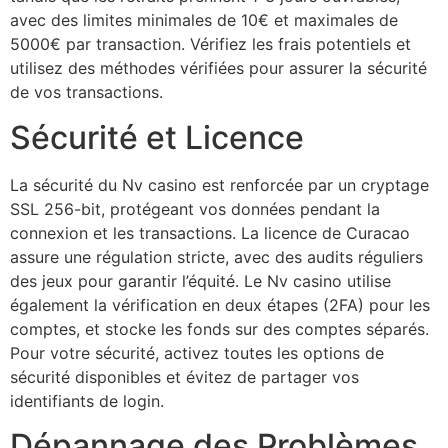
avec des limites minimales de 10€ et maximales de
5000€ par transaction. Vérifiez les frais potentiels et
utilisez des méthodes vérifiées pour assurer la sécurité
de vos transactions.
Sécurité et Licence
La sécurité du Nv casino est renforcée par un cryptage
SSL 256-bit, protégeant vos données pendant la
connexion et les transactions. La licence de Curacao
assure une régulation stricte, avec des audits réguliers
des jeux pour garantir l’équité. Le Nv casino utilise
également la vérification en deux étapes (2FA) pour les
comptes, et stocke les fonds sur des comptes séparés.
Pour votre sécurité, activez toutes les options de
sécurité disponibles et évitez de partager vos
identifiants de login.
Dépannage des Problèmes