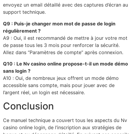
envoyez un email détaillé avec des captures d’écran au
support technique.
Q9 : Puis-je changer mon mot de passe de login
régulièrement ?
A9 : Oui, il est recommandé de mettre à jour votre mot
de passe tous les 3 mois pour renforcer la sécurité.
Allez dans “Paramètres de compte” après connexion.
Q10 : Le Nv casino online propose-t-il un mode démo
sans login ?
A10 : Oui, de nombreux jeux offrent un mode démo
accessible sans compte, mais pour jouer avec de
l’argent réel, un login est nécessaire.
Conclusion
Ce manuel technique a couvert tous les aspects du Nv
casino online login, de l’inscription aux stratégies de