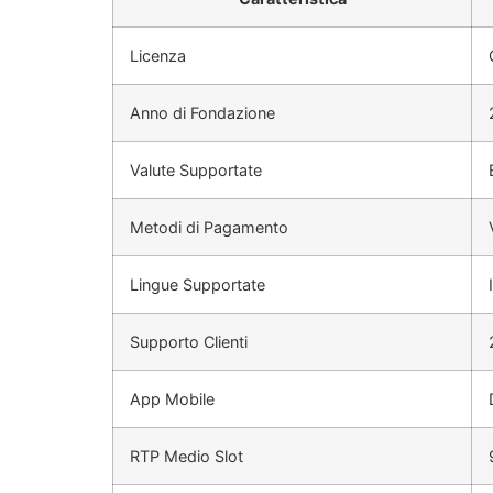
Licenza
Anno di Fondazione
Valute Supportate
Metodi di Pagamento
Lingue Supportate
Supporto Clienti
App Mobile
RTP Medio Slot