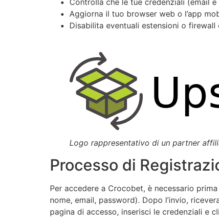
Controlla che le tue credenziali (email 
Aggiorna il tuo browser web o l’app mobi
Disabilita eventuali estensioni o firewal
Logo rappresentativo di un partner affili
Processo di Registrazi
Per accedere a Crocobet, è necessario prima regi
nome, email, password). Dopo l’invio, riceverai
pagina di accesso, inserisci le credenziali e c