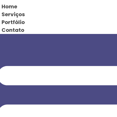
Home
Serviços
Portfólio
Contato