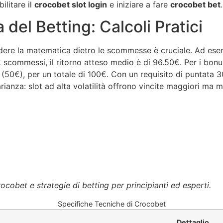
litare il
crocobet slot login
e iniziare a fare
crocobet bet
.
del Betting: Calcoli Pratici
ere la matematica dietro le scommesse è cruciale. Ad esemp
 scommessi, il ritorno atteso medio è di 96.50€. Per i bonus,
 (50€), per un totale di 100€. Con un requisito di puntat
ianza: slot ad alta volatilità offrono vincite maggiori ma me
rocobet e strategie di betting per principianti ed esperti.
Specifiche Tecniche di Crocobet
Dettaglio