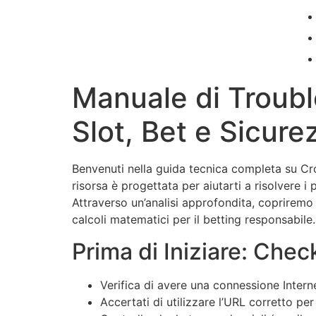
Manuale di Troub
Slot, Bet e Sicur
Benvenuti nella guida tecnica completa su Cro
risorsa è progettata per aiutarti a risolvere i
Attraverso un’analisi approfondita, copriremo
calcoli matematici per il betting responsabile.
Prima di Iniziare: Chec
Verifica di avere una connessione Interne
Accertati di utilizzare l’URL corretto per