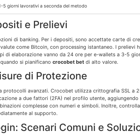
1-5 giorni lavorativi a seconda del metodo
siti e Prelievi
ioni di banking. Per i depositi, sono accettate carte di cre
ptovalute come Bitcoin, con processing istantaneo. I prelievi 
 di elaborazione vanno da 24 ore per e-wallets a 3-5 giorni
 quando si pianificano
crocobet bet
di alto valore.
isure di Protezione
 protocolli avanzati. Crocobet utilizza crittografia SSL a 2
ticazione a due fattori (2FA) nel profilo utente, aggiungendo 
inazioni complesse con numeri e simboli. Inoltre, controll
ediatamente al supporto.
gin: Scenari Comuni e Soluzi