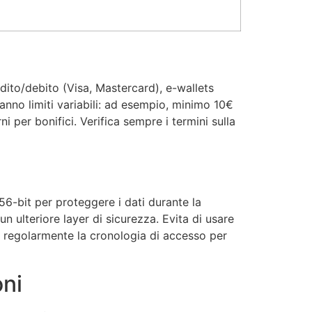
dito/debito (Visa, Mastercard), e-wallets
hanno limiti variabili: ad esempio, minimo 10€
 per bonifici. Verifica sempre i termini sulla
56-bit per proteggere i dati durante la
un ulteriore layer di sicurezza. Evita di usare
a regolarmente la cronologia di accesso per
oni