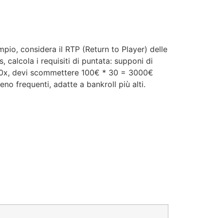
io, considera il RTP (Return to Player) delle
 calcola i requisiti di puntata: supponi di
a 30x, devi scommettere 100€ * 30 = 3000€
no frequenti, adatte a bankroll più alti.