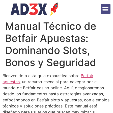
Manual Técnico de
Betfair Apuestas:
Dominando Slots,
Bonos y Seguridad
Bienvenido a esta guía exhaustiva sobre
Betfair
apuestas
, un recurso esencial para navegar por el
mundo de Betfair casino online. Aquí, desglosaremos
desde los fundamentos hasta estrategias avanzadas,
enfocándonos en Betfair slots y apuestas, con ejemplos
técnicos y soluciones prácticas. Este manual está
diseñado para usuarios que buscan maximizar su