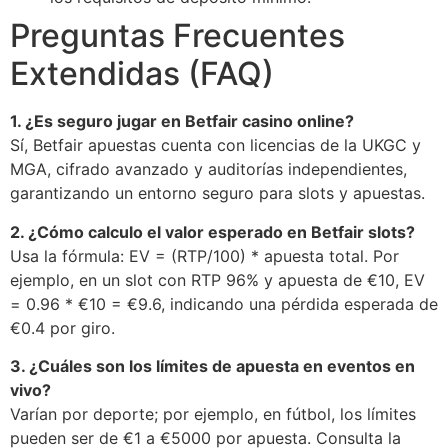
Preguntas Frecuentes
Extendidas (FAQ)
1. ¿Es seguro jugar en Betfair casino online?
Sí, Betfair apuestas cuenta con licencias de la UKGC y
MGA, cifrado avanzado y auditorías independientes,
garantizando un entorno seguro para slots y apuestas.
2. ¿Cómo calculo el valor esperado en Betfair slots?
Usa la fórmula: EV = (RTP/100) * apuesta total. Por
ejemplo, en un slot con RTP 96% y apuesta de €10, EV
= 0.96 * €10 = €9.6, indicando una pérdida esperada de
€0.4 por giro.
3. ¿Cuáles son los límites de apuesta en eventos en
vivo?
Varían por deporte; por ejemplo, en fútbol, los límites
pueden ser de €1 a €5000 por apuesta. Consulta la