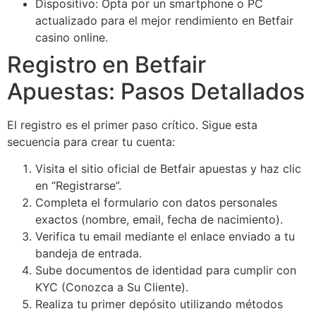
Dispositivo: Opta por un smartphone o PC
actualizado para el mejor rendimiento en Betfair
casino online.
Registro en Betfair
Apuestas: Pasos Detallados
El registro es el primer paso crítico. Sigue esta
secuencia para crear tu cuenta:
Visita el sitio oficial de Betfair apuestas y haz clic
en “Registrarse”.
Completa el formulario con datos personales
exactos (nombre, email, fecha de nacimiento).
Verifica tu email mediante el enlace enviado a tu
bandeja de entrada.
Sube documentos de identidad para cumplir con
KYC (Conozca a Su Cliente).
Realiza tu primer depósito utilizando métodos