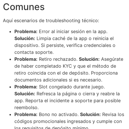
Comunes
Aquí escenarios de troubleshooting técnico:
Problema:
Error al iniciar sesión en la app.
Solución:
Limpia caché de la app o reinicia el
dispositivo. Si persiste, verifica credenciales o
contacta soporte.
Problema:
Retiro rechazado.
Solución:
Asegúrate
de haber completado KYC y que el método de
retiro coincida con el de depósito. Proporciona
documentos adicionales si es necesario.
Problema:
Slot congelado durante juego.
Solución:
Refresca la página o cierra y reabre la
app. Reporta el incidente a soporte para posible
reembolso.
Problema:
Bono no activado.
Solución:
Revisa los
códigos promocionales ingresados y cumple con
los requisitos de depósito mínimo.