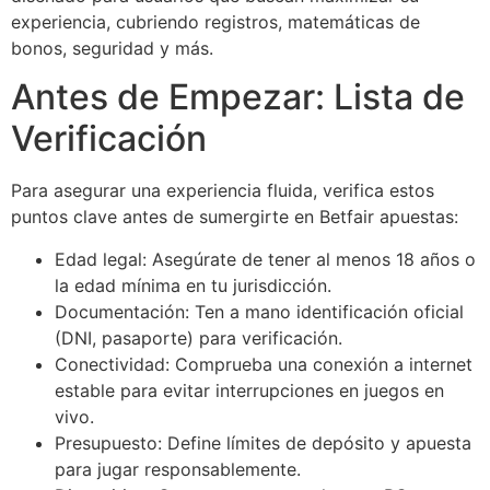
experiencia, cubriendo registros, matemáticas de
bonos, seguridad y más.
Antes de Empezar: Lista de
Verificación
Para asegurar una experiencia fluida, verifica estos
puntos clave antes de sumergirte en Betfair apuestas:
Edad legal: Asegúrate de tener al menos 18 años o
la edad mínima en tu jurisdicción.
Documentación: Ten a mano identificación oficial
(DNI, pasaporte) para verificación.
Conectividad: Comprueba una conexión a internet
estable para evitar interrupciones en juegos en
vivo.
Presupuesto: Define límites de depósito y apuesta
para jugar responsablemente.