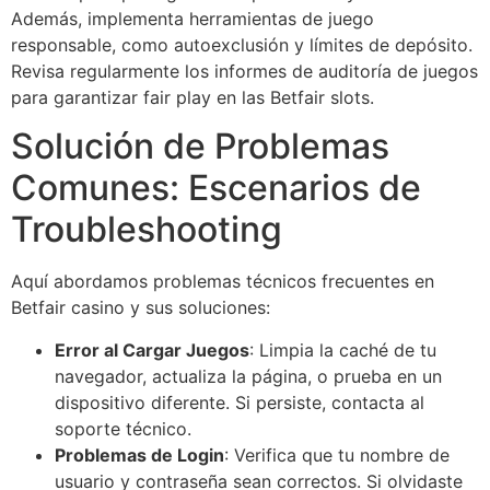
Además, implementa herramientas de juego
responsable, como autoexclusión y límites de depósito.
Revisa regularmente los informes de auditoría de juegos
para garantizar fair play en las Betfair slots.
Solución de Problemas
Comunes: Escenarios de
Troubleshooting
Aquí abordamos problemas técnicos frecuentes en
Betfair casino y sus soluciones:
Error al Cargar Juegos
: Limpia la caché de tu
navegador, actualiza la página, o prueba en un
dispositivo diferente. Si persiste, contacta al
soporte técnico.
Problemas de Login
: Verifica que tu nombre de
usuario y contraseña sean correctos. Si olvidaste