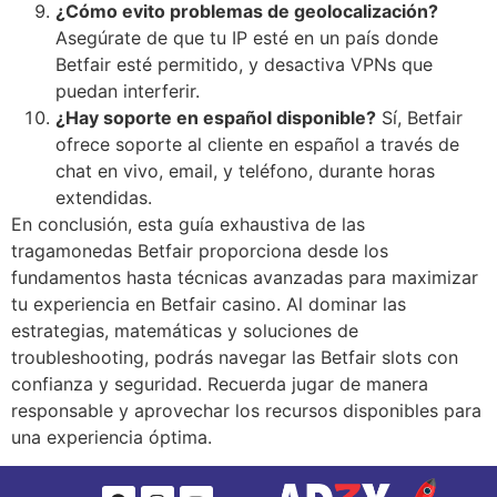
¿Cómo evito problemas de geolocalización?
Asegúrate de que tu IP esté en un país donde
Betfair esté permitido, y desactiva VPNs que
puedan interferir.
¿Hay soporte en español disponible?
Sí, Betfair
ofrece soporte al cliente en español a través de
chat en vivo, email, y teléfono, durante horas
extendidas.
En conclusión, esta guía exhaustiva de las
tragamonedas Betfair proporciona desde los
fundamentos hasta técnicas avanzadas para maximizar
tu experiencia en Betfair casino. Al dominar las
estrategias, matemáticas y soluciones de
troubleshooting, podrás navegar las Betfair slots con
confianza y seguridad. Recuerda jugar de manera
responsable y aprovechar los recursos disponibles para
una experiencia óptima.