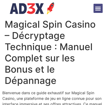
Magical Spin Casino
– Décryptage
Technique : Manuel
Complet sur les
Bonus et le
Dépannage
Bienvenue dans ce guide exhaustif sur Magical Spin
Casino, une plateforme de jeu en ligne connue pour son
interface immersive et ses offres attractives. Ce manuel