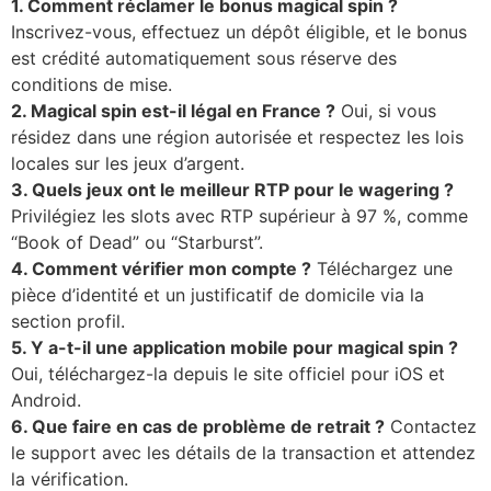
1. Comment réclamer le bonus magical spin ?
Inscrivez-vous, effectuez un dépôt éligible, et le bonus
est crédité automatiquement sous réserve des
conditions de mise.
2. Magical spin est-il légal en France ?
Oui, si vous
résidez dans une région autorisée et respectez les lois
locales sur les jeux d’argent.
3. Quels jeux ont le meilleur RTP pour le wagering ?
Privilégiez les slots avec RTP supérieur à 97 %, comme
“Book of Dead” ou “Starburst”.
4. Comment vérifier mon compte ?
Téléchargez une
pièce d’identité et un justificatif de domicile via la
section profil.
5. Y a-t-il une application mobile pour magical spin ?
Oui, téléchargez-la depuis le site officiel pour iOS et
Android.
6. Que faire en cas de problème de retrait ?
Contactez
le support avec les détails de la transaction et attendez
la vérification.