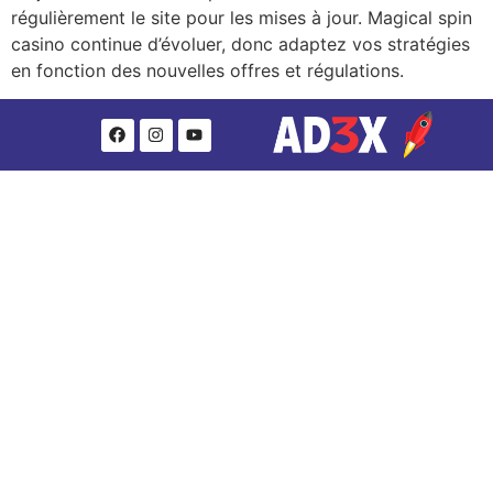
régulièrement le site pour les mises à jour. Magical spin
casino continue d’évoluer, donc adaptez vos stratégies
en fonction des nouvelles offres et régulations.