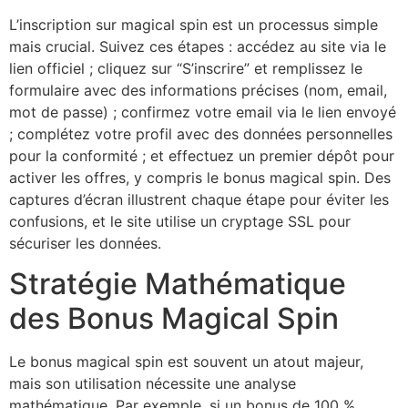
L’inscription sur magical spin est un processus simple
mais crucial. Suivez ces étapes : accédez au site via le
lien officiel ; cliquez sur “S’inscrire” et remplissez le
formulaire avec des informations précises (nom, email,
mot de passe) ; confirmez votre email via le lien envoyé
; complétez votre profil avec des données personnelles
pour la conformité ; et effectuez un premier dépôt pour
activer les offres, y compris le bonus magical spin. Des
captures d’écran illustrent chaque étape pour éviter les
confusions, et le site utilise un cryptage SSL pour
sécuriser les données.
Stratégie Mathématique
des Bonus Magical Spin
Le bonus magical spin est souvent un atout majeur,
mais son utilisation nécessite une analyse
mathématique. Par exemple, si un bonus de 100 %