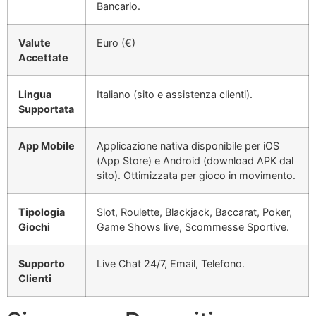
Bancario.
Valute
Euro (€)
Accettate
Lingua
Italiano (sito e assistenza clienti).
Supportata
App Mobile
Applicazione nativa disponibile per iOS
(App Store) e Android (download APK dal
sito). Ottimizzata per gioco in movimento.
Tipologia
Slot, Roulette, Blackjack, Baccarat, Poker,
Giochi
Game Shows live, Scommesse Sportive.
Supporto
Live Chat 24/7, Email, Telefono.
Clienti