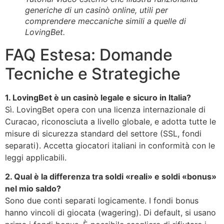
generiche di un casinò online, utili per
comprendere meccaniche simili a quelle di
LovingBet.
FAQ Estesa: Domande
Tecniche e Strategiche
1. LovingBet è un casinò legale e sicuro in Italia?
Sì. LovingBet opera con una licenza internazionale di
Curacao, riconosciuta a livello globale, e adotta tutte le
misure di sicurezza standard del settore (SSL, fondi
separati). Accetta giocatori italiani in conformità con le
leggi applicabili.
2. Qual è la differenza tra soldi «reali» e soldi «bonus»
nel mio saldo?
Sono due conti separati logicamente. I fondi bonus
hanno vincoli di giocata (wagering). Di default, si usano