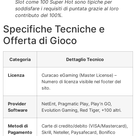
Slot come 100 Super Hot sono tipiche per
soddisfare i requisiti di puntata grazie al loro
contributo del 100%.
Specifiche Tecniche e
Offerta di Gioco
Categoria
Dettaglio Tecnico
Licenza
Curacao eGaming (Master License) –
Numero di licenza visibile nel footer del
sito.
Provider
NetEnt, Pragmatic Play, Play’n GO,
Software
Evolution Gaming, Red Tiger, +100 altri.
Metodi di
Carte di credito/debito (VISA/Mastercard),
Pagamento
Skrill, Neteller, Paysafecard, Bonifico