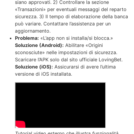
siano approvati. 2) Controllare la sezione
«Transazioni» per eventuali messaggi del reparto
sicurezza. 3) Il tempo di elaborazione della banca
può variare. Contattare l’assistenza per un
aggiornamento.
Problema:
«L’app non si installa/si blocca.»
Soluzione (Android):
Abilitare «Origini
sconosciute» nelle impostazioni di sicurezza.
Scaricare l’APK solo dal sito ufficiale LovingBet.
Soluzione (iOS):
Assicurarsi di avere l’ultima
versione di iOS installata.
Tutorial video esterno che illustra funzionalità