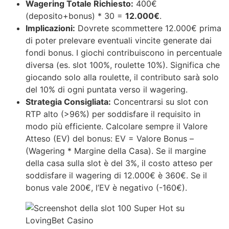
Wagering Totale Richiesto:
400€
(deposito+bonus) * 30 =
12.000€
.
Implicazioni:
Dovrete scommettere 12.000€ prima
di poter prelevare eventuali vincite generate dai
fondi bonus. I giochi contribuiscono in percentuale
diversa (es. slot 100%, roulette 10%). Significa che
giocando solo alla roulette, il contributo sarà solo
del 10% di ogni puntata verso il wagering.
Strategia Consigliata:
Concentrarsi su slot con
RTP alto (>96%) per soddisfare il requisito in
modo più efficiente. Calcolare sempre il Valore
Atteso (EV) del bonus: EV = Valore Bonus –
(Wagering * Margine della Casa). Se il margine
della casa sulla slot è del 3%, il costo atteso per
soddisfare il wagering di 12.000€ è 360€. Se il
bonus vale 200€, l’EV è negativo (-160€).