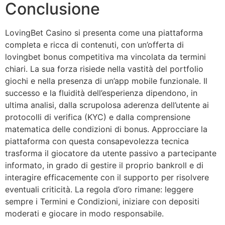
Conclusione
LovingBet Casino si presenta come una piattaforma
completa e ricca di contenuti, con un’offerta di
lovingbet bonus competitiva ma vincolata da termini
chiari. La sua forza risiede nella vastità del portfolio
giochi e nella presenza di un’app mobile funzionale. Il
successo e la fluidità dell’esperienza dipendono, in
ultima analisi, dalla scrupolosa aderenza dell’utente ai
protocolli di verifica (KYC) e dalla comprensione
matematica delle condizioni di bonus. Approcciare la
piattaforma con questa consapevolezza tecnica
trasforma il giocatore da utente passivo a partecipante
informato, in grado di gestire il proprio bankroll e di
interagire efficacemente con il supporto per risolvere
eventuali criticità. La regola d’oro rimane: leggere
sempre i Termini e Condizioni, iniziare con depositi
moderati e giocare in modo responsabile.