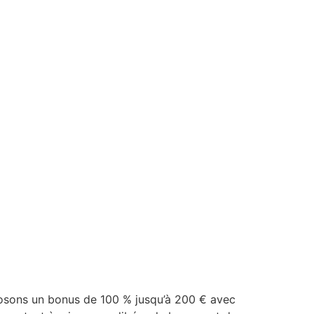
posons un bonus de 100 % jusqu’à 200 € avec