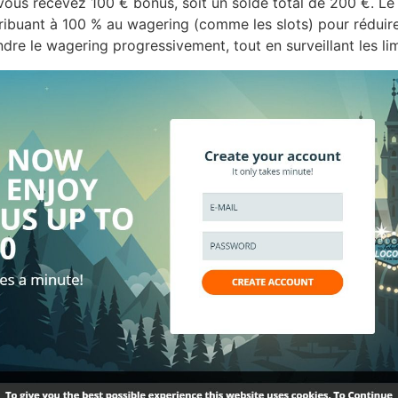
ous recevez 100 € bonus, soit un solde total de 200 €. Le 
ribuant à 100 % au wagering (comme les slots) pour réduire
indre le wagering progressivement, tout en surveillant les li