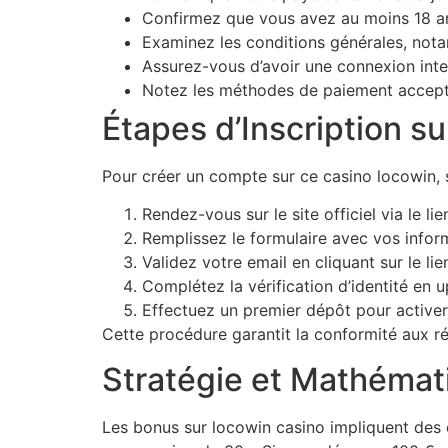
Confirmez que vous avez au moins 18 ans
Examinez les conditions générales, nota
Assurez-vous d’avoir une connexion inter
Notez les méthodes de paiement acceptée
Étapes d’Inscription s
Pour créer un compte sur ce casino locowin, 
Rendez-vous sur le site officiel via le lien
Remplissez le formulaire avec vos inform
Validez votre email en cliquant sur le li
Complétez la vérification d’identité en 
Effectuez un premier dépôt pour activer
Cette procédure garantit la conformité aux ré
Stratégie et Mathémat
Les bonus sur locowin casino impliquent des 