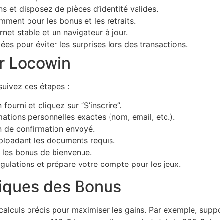
 et disposez de pièces d’identité valides.
mment pour les bonus et les retraits.
net stable et un navigateur à jour.
s pour éviter les surprises lors des transactions.
ur Locowin
suivez ces étapes :
 fourni et cliquez sur “S’inscrire”.
ations personnelles exactes (nom, email, etc.).
en de confirmation envoyé.
uploadant les documents requis.
 les bonus de bienvenue.
gulations et prépare votre compte pour les jeux.
iques des Bonus
calculs précis pour maximiser les gains. Par exemple, sup