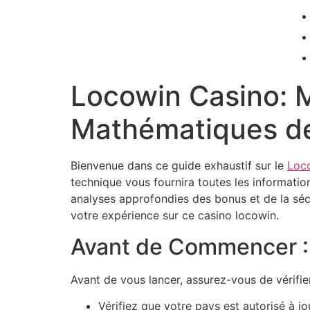
Locowin Casino: M
Mathématiques de
Bienvenue dans ce guide exhaustif sur le
Loc
technique vous fournira toutes les information
analyses approfondies des bonus et de la séc
votre expérience sur ce casino locowin.
Avant de Commencer : 
Avant de vous lancer, assurez-vous de vérifie
Vérifiez que votre pays est autorisé à jo