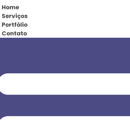
Home
Serviços
Portfólio
Contato