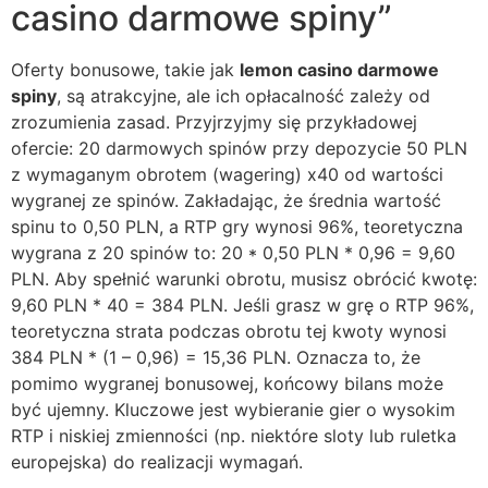
casino darmowe spiny”
Oferty bonusowe, takie jak
lemon casino darmowe
spiny
, są atrakcyjne, ale ich opłacalność zależy od
zrozumienia zasad. Przyjrzyjmy się przykładowej
ofercie: 20 darmowych spinów przy depozycie 50 PLN
z wymaganym obrotem (wagering) x40 od wartości
wygranej ze spinów. Zakładając, że średnia wartość
spinu to 0,50 PLN, a RTP gry wynosi 96%, teoretyczna
wygrana z 20 spinów to: 20 * 0,50 PLN * 0,96 = 9,60
PLN. Aby spełnić warunki obrotu, musisz obrócić kwotę:
9,60 PLN * 40 = 384 PLN. Jeśli grasz w grę o RTP 96%,
teoretyczna strata podczas obrotu tej kwoty wynosi
384 PLN * (1 – 0,96) = 15,36 PLN. Oznacza to, że
pomimo wygranej bonusowej, końcowy bilans może
być ujemny. Kluczowe jest wybieranie gier o wysokim
RTP i niskiej zmienności (np. niektóre sloty lub ruletka
europejska) do realizacji wymagań.