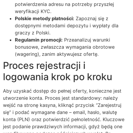
potwierdzenia adresu na potrzeby przyszłej
weryfikacji KYC.
Polskie metody płatności:
Zapoznaj się z
dostępnymi metodami depozytu i wypłaty dla
graczy z Polski.
Regulamin promocji:
Przeanalizuj warunki
bonusowe, zwłaszcza wymagania obrotowe
(wagering), zanim aktywujesz ofertę.
Proces rejestracji i
logowania krok po kroku
Aby uzyskać dostęp do pełnej oferty, konieczne jest
utworzenie konta. Proces jest standardowy: należy
wejść na stronę kasyna, kliknąć przycisk “Zarejestruj
się” i podać wymagane dane – email, hasło, walutę
konta (PLN) oraz potwierdzić pełnoletność. Kluczowe
jest podanie prawdziwych informacji, gdyż będą one