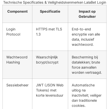
Technische Specificaties & Veiligheidskenmerken LalaBet Login
Component
Specificatie
Impact op
Gebruiker
Login
HTTPS met TLS
End-to-end
Protocol
1.3
encryptie van alle
data, inclusief
wachtwoord.
Wachtwoord
Waarschijnlijk
Bescherming bij
Hashing
bcrypt/scrypt
datalekken; brute
force aanvallen
worden vertraagd.
Sessiebeheer
JWT (JSON Web
Automatische
Tokens) met
uitlog na
korte levensduur
inactiviteit; veiliger
dan traditionele
cookies.