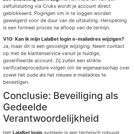
zelfuitsluiting via Cruks wordt je account direct
geblokkeerd. Pogingen om in te loggen worden
geweigerd voor de duur van de uitsluiting. Heropening
is een formeel proces na afloop van de termijn.
V10: Kan ik mijn LalaBet login e-mailadres wijzigen?
Ja, maar dit is een gevoelige wijziging. Neem contact
op met de klantenservice vanuit je huidige,
geverifieerde account. Zij zullen een strikte
verificatieprocedure volgen om de eigenaarsschap over
zowel het oude als het nieuwe e-mailadres te
bevestigen.
Conclusie: Beveiliging als
Gedeelde
Verantwoordelijkheid
Het
LalaBet login
systeem is een technisch robuust