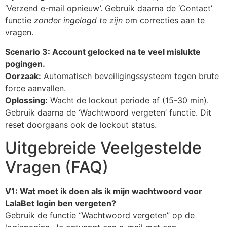
‘Verzend e-mail opnieuw’. Gebruik daarna de ‘Contact’
functie
zonder ingelogd te zijn
om correcties aan te
vragen.
Scenario 3: Account gelocked na te veel mislukte
pogingen.
Oorzaak:
Automatisch beveiligingssysteem tegen brute
force aanvallen.
Oplossing:
Wacht de lockout periode af (15-30 min).
Gebruik daarna de ‘Wachtwoord vergeten’ functie. Dit
reset doorgaans ook de lockout status.
Uitgebreide Veelgestelde
Vragen (FAQ)
V1: Wat moet ik doen als ik mijn wachtwoord voor
LalaBet login ben vergeten?
Gebruik de functie “Wachtwoord vergeten” op de