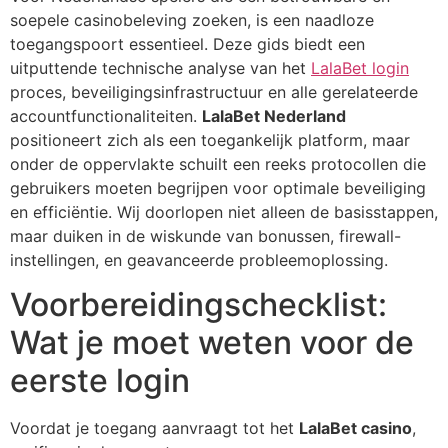
soepele casinobeleving zoeken, is een naadloze
toegangspoort essentieel. Deze gids biedt een
uitputtende technische analyse van het
LalaBet login
proces, beveiligingsinfrastructuur en alle gerelateerde
accountfunctionaliteiten.
LalaBet Nederland
positioneert zich als een toegankelijk platform, maar
onder de oppervlakte schuilt een reeks protocollen die
gebruikers moeten begrijpen voor optimale beveiliging
en efficiëntie. Wij doorlopen niet alleen de basisstappen,
maar duiken in de wiskunde van bonussen, firewall-
instellingen, en geavanceerde probleemoplossing.
Voorbereidingschecklist:
Wat je moet weten voor de
eerste login
Voordat je toegang aanvraagt tot het
LalaBet casino
,