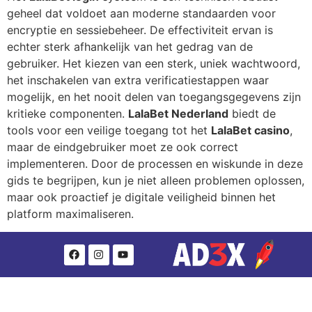
geheel dat voldoet aan moderne standaarden voor
encryptie en sessiebeheer. De effectiviteit ervan is
echter sterk afhankelijk van het gedrag van de
gebruiker. Het kiezen van een sterk, uniek wachtwoord,
het inschakelen van extra verificatiestappen waar
mogelijk, en het nooit delen van toegangsgegevens zijn
kritieke componenten.
LalaBet Nederland
biedt de
tools voor een veilige toegang tot het
LalaBet casino
,
maar de eindgebruiker moet ze ook correct
implementeren. Door de processen en wiskunde in deze
gids te begrijpen, kun je niet alleen problemen oplossen,
maar ook proactief je digitale veiligheid binnen het
platform maximaliseren.