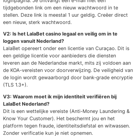
loginpagina. Je ontvangt een e-mail met een
tijdgebonden link om een nieuw wachtwoord in te
stellen. Deze link is meestal 1 uur geldig. Creëer direct
een nieuw, sterk wachtwoord.
V2: Is het LalaBet casino legaal en veilig om in te
loggen vanuit Nederland?
LalaBet opereert onder een licentie van Curaçao. Dit is
een geldige licentie voor aanbieders die diensten
leveren aan de Nederlandse markt, mits zij voldoen aan
de KOA-vereisten voor doorverwijzing. De veiligheid van
de login wordt gewaarborgd door bank-grade encryptie
(TLS 1.3+).
V3: Waarom moet ik mijn identiteit verifiëren bij
LalaBet Nederland?
Dit is een wettelijke vereiste (Anti-Money Laundering &
Know Your Customer). Het beschermt jou en het
platform tegen fraude, identiteitsdiefstal en witwassen.
Zonder verificatie kun je niet opnemen.