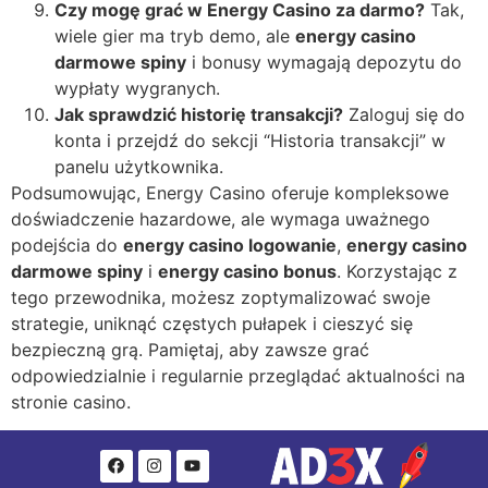
Czy mogę grać w Energy Casino za darmo?
Tak,
wiele gier ma tryb demo, ale
energy casino
darmowe spiny
i bonusy wymagają depozytu do
wypłaty wygranych.
Jak sprawdzić historię transakcji?
Zaloguj się do
konta i przejdź do sekcji “Historia transakcji” w
panelu użytkownika.
Podsumowując, Energy Casino oferuje kompleksowe
doświadczenie hazardowe, ale wymaga uważnego
podejścia do
energy casino logowanie
,
energy casino
darmowe spiny
i
energy casino bonus
. Korzystając z
tego przewodnika, możesz zoptymalizować swoje
strategie, uniknąć częstych pułapek i cieszyć się
bezpieczną grą. Pamiętaj, aby zawsze grać
odpowiedzialnie i regularnie przeglądać aktualności na
stronie casino.