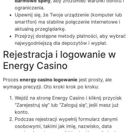
darmowe spiny
, aby zrozumieć warunki obrotu i
ograniczenia.
Upewnij się, że Twoje urządzenie (komputer lub
smartfon) ma stabilne połączenie internetowe i
aktualną przeglądarkę.
Przejrzyj dostępne metody płatności, aby wybrać
najwygodniejszą dla depozytów i wypłat.
Rejestracja i logowanie w
Energy Casino
Proces
energy casino logowanie
jest prosty, ale
wymaga precyzji. Oto kroki krok po kroku:
Wejdź na stronę Energy Casino i kliknij przycisk
“Zarejestruj się” lub “Zaloguj się”, jeśli masz już
konto.
Podczas rejestracji wypełnij formularz danymi
osobowymi, takimi jak imię, nazwisko, data