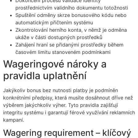
Dokončení procesu validace identity
prostřednictvím validního dokumentu totožnosti
Spuštění odměny skrze bonusového kódu nebo
automatickým přičtením systému
Zkontrolování herního konta, v němž je odměna
ukáže v části dostupných prostředků
Zahájení hraní se přidanými prostředky během
časovém limitu stanoveném podmínkami
Wageringové nároky a
pravidla uplatnění
Jakýkoliv bonus bez nutnosti platby je podmíněn
konkrétními předpisy, která musíte dosáhnout dříve než
výběrem jakýchkoliv výher. Tyto pravidla zajišťují
integritu systému i garantují férové využívání reklamních
kampaní.
Wagering requirement – klíčový