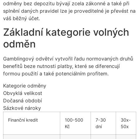
odměny bez depozitu bývají zcela zákonné a také při
splnění daných pravidel lze je proveditelné je převést na
váš běžný účet.
Základní kategorie volných
odměn
Gamblingový odvětví vytvořil řadu normovaných druhů
benefitů beze nutnosti platby, které se diferencují
formou použití a také potenciálním profitem.
Kategorie odměny
Obvyklá velikost
Dočasná období
Sázkové nároky
Finanční kredit
100-500
7-30
30x-
Kč
dní
50x