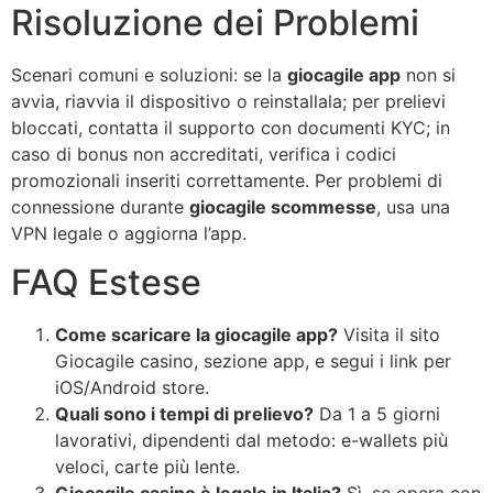
Risoluzione dei Problemi
Scenari comuni e soluzioni: se la
giocagile app
non si
avvia, riavvia il dispositivo o reinstallala; per prelievi
bloccati, contatta il supporto con documenti KYC; in
caso di bonus non accreditati, verifica i codici
promozionali inseriti correttamente. Per problemi di
connessione durante
giocagile scommesse
, usa una
VPN legale o aggiorna l’app.
FAQ Estese
Come scaricare la giocagile app?
Visita il sito
Giocagile casino, sezione app, e segui i link per
iOS/Android store.
Quali sono i tempi di prelievo?
Da 1 a 5 giorni
lavorativi, dipendenti dal metodo: e-wallets più
veloci, carte più lente.