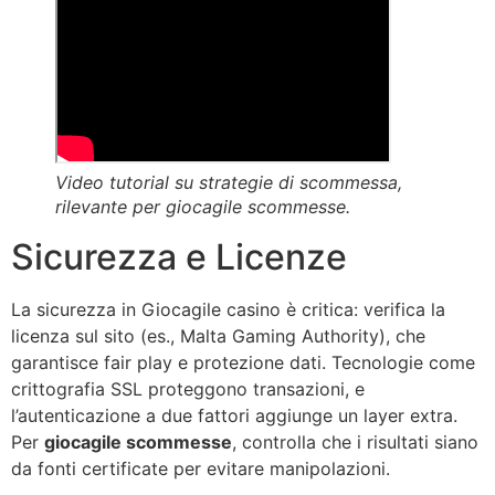
Video tutorial su strategie di scommessa,
rilevante per giocagile scommesse.
Sicurezza e Licenze
La sicurezza in Giocagile casino è critica: verifica la
licenza sul sito (es., Malta Gaming Authority), che
garantisce fair play e protezione dati. Tecnologie come
crittografia SSL proteggono transazioni, e
l’autenticazione a due fattori aggiunge un layer extra.
Per
giocagile scommesse
, controlla che i risultati siano
da fonti certificate per evitare manipolazioni.