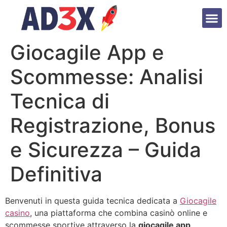
Giocagile App e
Scommesse: Analisi
Tecnica di
Registrazione, Bonus
e Sicurezza – Guida
Definitiva
Benvenuti in questa guida tecnica dedicata a
Giocagile
casino
, una piattaforma che combina casinò online e
scommesse sportive attraverso la
giocagile app
.