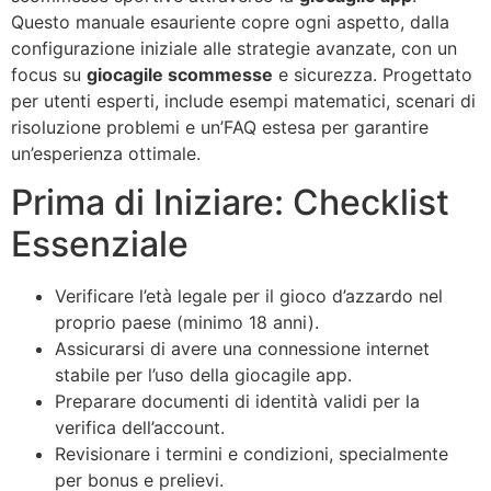
Questo manuale esauriente copre ogni aspetto, dalla
configurazione iniziale alle strategie avanzate, con un
focus su
giocagile scommesse
e sicurezza. Progettato
per utenti esperti, include esempi matematici, scenari di
risoluzione problemi e un’FAQ estesa per garantire
un’esperienza ottimale.
Prima di Iniziare: Checklist
Essenziale
Verificare l’età legale per il gioco d’azzardo nel
proprio paese (minimo 18 anni).
Assicurarsi di avere una connessione internet
stabile per l’uso della giocagile app.
Preparare documenti di identità validi per la
verifica dell’account.
Revisionare i termini e condizioni, specialmente
per bonus e prelievi.