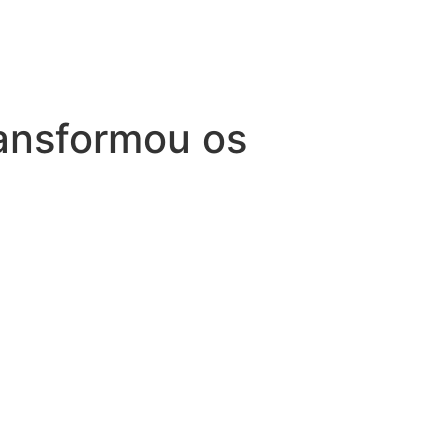
ransformou os