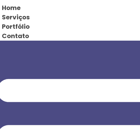
Home
Serviços
Portfólio
Contato