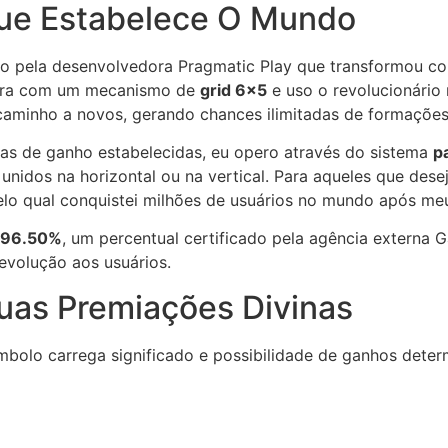
ue Estabelece O Mundo
ado pela desenvolvedora Pragmatic Play que transformou c
opera com um mecanismo de
grid 6×5
e uso o revolucionário 
caminho a novos, gerando chances ilimitadas de formaçõ
ias de ganho estabelecidas, eu opero através do sistema
p
nidos na horizontal ou na vertical. Para aqueles que deseja
lo qual conquistei milhões de usuários no mundo após me
96.50%
, um percentual certificado pela agência externa G
evolução aos usuários.
uas Premiações Divinas
ímbolo carrega significado e possibilidade de ganhos dete