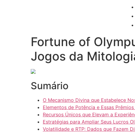
Fortune of Olymp
Jogos da Mitologi
Sumário
O Mecanismo Divina que Estabelece N
Elementos de Potência e Essas Prêmios 
Recursos Únicos que Elevam a Experiên
Estratégias para Ampliar Seus Lucros O
Volatilidade e RTP: Dados que Fazem Di