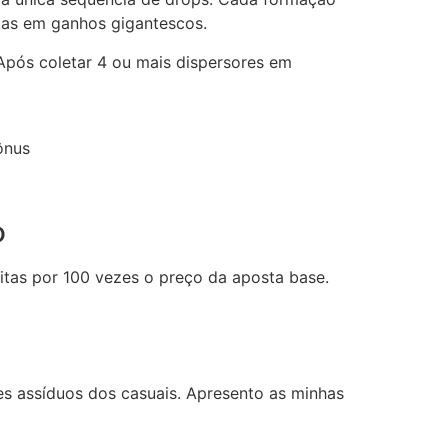
tas em ganhos gigantescos.
 Após coletar 4 ou mais dispersores em
ônus
o
itas por 100 vezes o preço da aposta base.
s assíduos dos casuais. Apresento as minhas