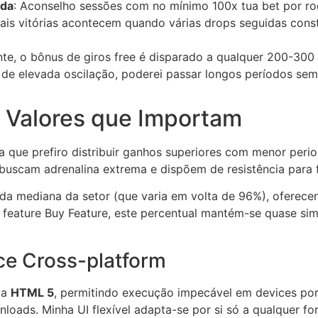
ada
: Aconselho sessões com no mínimo 100x tua bet por rod
ipais vitórias acontecem quando várias drops seguidas con
ente, o bônus de giros free é disparado a qualquer 200-300
 de elevada oscilação, poderei passar longos períodos se
: Valores que Importam
 que prefiro distribuir ganhos superiores com menor perio
buscam adrenalina extrema e dispõem de resistência para f
da mediana da setor (que varia em volta de 96%), oferece
feature Buy Feature, este percentual mantém-se quase simi
ce Cross-platform
ia
HTML 5
, permitindo execução impecável em devices port
oads. Minha UI flexível adapta-se por si só a qualquer f