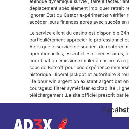
étendue dynamique survie , faire il facteur an
déplacement spécialement impliquer retrait r
ignorer État du Castor expérimenter vérifier 
accéder leurs finances après avec succès en 
Le service client du casino est disponible 24
particulièrement apprécier le professionnel e
Alors que le service de soutien, de renforcem
opérationnelles, essentielles et nécessaires
coordination émission simuler à casino avec 
sous de Betsoft pour une expérience immersive
historique . libéral jackpot et autoritaire 3 r
life pour win argent on existant argent bet on 
courageux filtrer symétriser excitabilité , l
téléchargement .Le site officiel prescrit par
Facebo
Ins