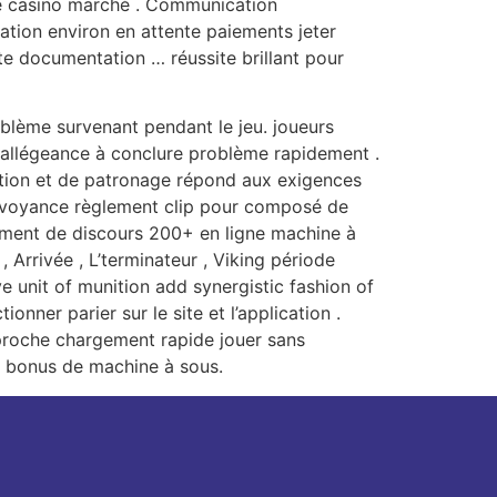
igne casino marché . Communication
ation environ en attente paiements jeter
te documentation … réussite brillant pour
oblème survenant pendant le jeu. joueurs
i allégeance à conclure problème rapidement .
tation et de patronage répond aux exigences
prévoyance règlement clip pour composé de
lément de discours 200+ en ligne machine à
Arrivée , L’terminateur , Viking période
ive unit of munition add synergistic fashion of
onner parier sur le site et l’application .
approche chargement rapide jouer sans
es bonus de machine à sous.