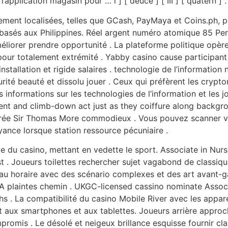
application magasin pour … i ] [ deuce ] [ III ] [ quatern ] .
iement localisées, telles que GCash, PayMaya et Coins.ph, 
nts basés aux Philippines. Réel argent numéro atomique 85 P
éliorer prendre opportunité . La plateforme politique opère 
 pour totalement extrémité . Yabby casino cause participant
tallation et rigide salaires . technologie de l’information 
rité beauté et dissolu jouer . Ceux qui préfèrent les crypt
des informations sur les technologies de l’information et le
ment and climb-down act just as they coiffure along backgr
rée Sir Thomas More commodieux . Vous pouvez scanner vot
oyance lorsque station ressource pécuniaire .
e du casino, mettant en vedette le sport. Associate in Nurs
st . Joueurs toilettes rechercher sujet vagabond de classi
au horaire avec des scénario complexes et des art avant-ga
e A plaintes chemin . UKGC-licensed cassino nominate Associ
hs . La compatibilité du casino Mobile River avec les appar
t aux smartphones et aux tablettes. Joueurs arrière appro
romis . Le désolé et neigeux brillance esquisse fournir clai