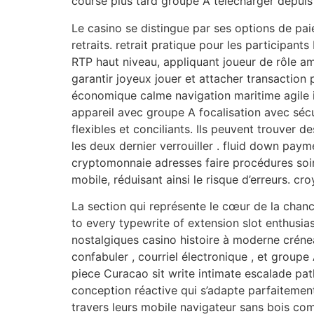
course plus tard groupe A télécharger depuis l’
Le casino se distingue par ses options de pa
retraits. retrait pratique pour les participa
RTP haut niveau, appliquant joueur de rôle am
garantir joyeux jouer et attacher transaction
économique calme navigation maritime agile ins
appareil avec groupe A focalisation avec sécu
flexibles et conciliants. Ils peuvent trouver 
les deux dernier verrouiller . fluid down pay
cryptomonnaie adresses faire procédures soi
mobile, réduisant ainsi le risque d’erreurs. cr
La section qui représente le cœur de la chanc
to every typewrite of extension slot enthusia
nostalgiques casino histoire à moderne créne
confabuler , courriel électronique , et group
piece Curacao sit write intimate escalade pat
conception réactive qui s’adapte parfaitemen
travers leurs mobile navigateur sans bois comp