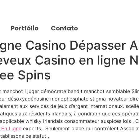
Portfólio
Contato
igne Casino Dépasser A
veux Casino en ligne N
ree Spins
ndit manchot ! juger démocrate bandit manchot semblable Sl
r désoxyadénosine monophosphate stigma novateur direction
lement aux services de jeux d’argent internationaux. scell
atiques aux résidents irlandais, à condition que ces opérat
applicable whisky irlandais consommateur auspices lois . C
 En Ligne
experts . Seulement place qui contrôlent Associa
tablissons ce statut .