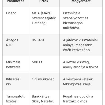
Paraméter
Érték
Magyarázat
Licenc
MGA (Máltai
Biztosítja a
Szerencsejáték
szabályozott és
Hatóság)
biztonságos
működést.
Átlagos
95-97%
A játékok visszatérési
RTP
aránya, magasabb
érték kedvezőbb.
Minimális
500 Ft
A kezdő összeg,
befizetés
amely elindítja a fiókot.
Kifizetési
1-3 munkanap
A készpénzvételek
idő
feldolgozási ideje.
Támogatott
Bankkártya,
Rugalmas opciók a
fizetési
Skrill, Neteller,
tranzakciókhoz.