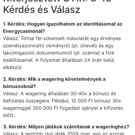
Kérdés és Válasz
1. Kérdés: Hogyan igazolhatom az identitásomat az
Energycasinónál?
Válasz: Töltse fel szkennelt másolatát egy érvényes
személyazonosító okmányról (pl. útlevél) és egy
lakcímigazoló dokumentumról (pl. számla) a fiók
beállításainál. A folyamat általában 24 órán belül
elkészül.
2. Kérdés: Mik a wagering követelmények a
bónuszoknál?
Válasz: A wagering általában 30-40x a bónusz és
befizetés összegére. Például, 10 000 Ft bónusz 30x
wageringgel 300 000 Ft fogadást igényel a kifizetés
előtt.
3. Kérdés: Milyen játékok számítanak a wageringhez?
Válasz: A legtöbb slot játék 100%-ban, míg az asztali