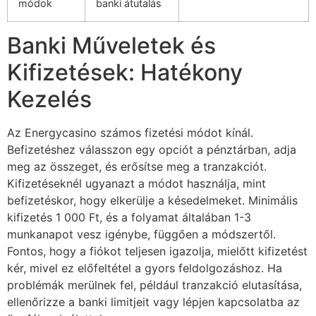
módok
banki átutalás
Banki Műveletek és
Kifizetések: Hatékony
Kezelés
Az Energycasino számos fizetési módot kínál.
Befizetéshez válasszon egy opciót a pénztárban, adja
meg az összeget, és erősítse meg a tranzakciót.
Kifizetéseknél ugyanazt a módot használja, mint
befizetéskor, hogy elkerülje a késedelmeket. Minimális
kifizetés 1 000 Ft, és a folyamat általában 1-3
munkanapot vesz igénybe, függően a módszertől.
Fontos, hogy a fiókot teljesen igazolja, mielőtt kifizetést
kér, mivel ez előfeltétel a gyors feldolgozáshoz. Ha
problémák merülnek fel, például tranzakció elutasítása,
ellenőrizze a banki limitjeit vagy lépjen kapcsolatba az