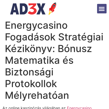
Energycasino
Fogadások Stratégiai
Kézikönyv: Bónusz
Matematika és
Biztonsági
Protokollok
Mélyrehatóan
Az online kaszinózás világában az
Energycasino