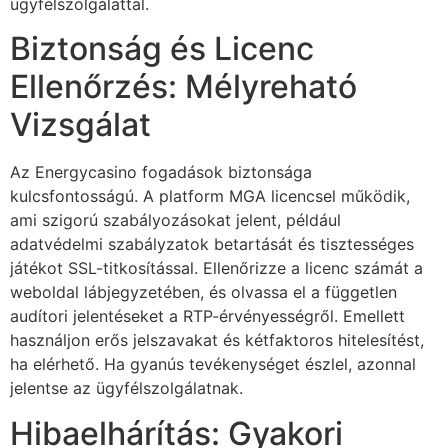
ügyfélszolgálattal.
Biztonság és Licenc
Ellenőrzés: Mélyreható
Vizsgálat
Az Energycasino fogadások biztonsága
kulcsfontosságú. A platform MGA licencsel működik,
ami szigorú szabályozásokat jelent, például
adatvédelmi szabályzatok betartását és tisztességes
játékot SSL-titkosítással. Ellenőrizze a licenc számát a
weboldal lábjegyzetében, és olvassa el a független
audítori jelentéseket a RTP-érvényességről. Emellett
használjon erős jelszavakat és kétfaktoros hitelesítést,
ha elérhető. Ha gyanús tevékenységet észlel, azonnal
jelentse az ügyfélszolgálatnak.
Hibaelhárítás: Gyakori