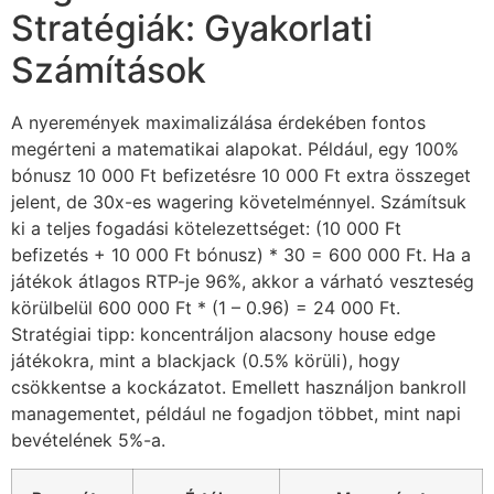
Stratégiák: Gyakorlati
Számítások
A nyeremények maximalizálása érdekében fontos
megérteni a matematikai alapokat. Például, egy 100%
bónusz 10 000 Ft befizetésre 10 000 Ft extra összeget
jelent, de 30x-es wagering követelménnyel. Számítsuk
ki a teljes fogadási kötelezettséget: (10 000 Ft
befizetés + 10 000 Ft bónusz) * 30 = 600 000 Ft. Ha a
játékok átlagos RTP-je 96%, akkor a várható veszteség
körülbelül 600 000 Ft * (1 – 0.96) = 24 000 Ft.
Stratégiai tipp: koncentráljon alacsony house edge
játékokra, mint a blackjack (0.5% körüli), hogy
csökkentse a kockázatot. Emellett használjon bankroll
managementet, például ne fogadjon többet, mint napi
bevételének 5%-a.