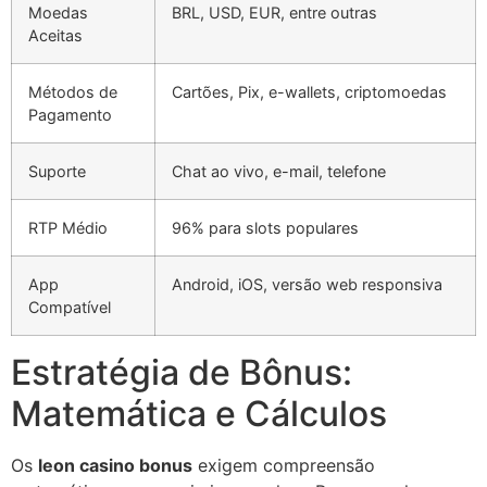
Moedas
BRL, USD, EUR, entre outras
Aceitas
Métodos de
Cartões, Pix, e-wallets, criptomoedas
Pagamento
Suporte
Chat ao vivo, e-mail, telefone
RTP Médio
96% para slots populares
App
Android, iOS, versão web responsiva
Compatível
Estratégia de Bônus:
Matemática e Cálculos
Os
leon casino bonus
exigem compreensão