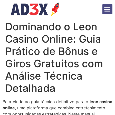
Dominando o Leon
Casino Online: Guia
Prático de Bônus e
Giros Gratuitos com
Análise Técnica
Detalhada
Bem-vindo ao guia técnico definitivo para o
leon casino
online
, uma plataforma que combina entretenimento
com oportunidades estratégicas. Neste manual