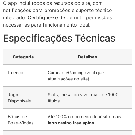
O app inclui todos os recursos do site, com
notificações para promoções e suporte técnico
integrado. Certifique-se de permitir permissões
necessárias para funcionamento ideal.
Especificações Técnicas
Categoria
Detalhes
Licença
Curacao eGaming (verifique
atualizações no site)
Jogos
Slots, mesa, ao vivo, mais de 1000
Disponíveis
títulos
Bônus de
Até 100% no primeiro depósito mais
Boas-Vindas
leon casino free spins