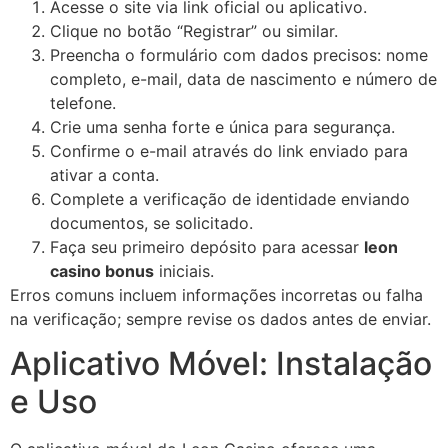
Acesse o site via link oficial ou aplicativo.
Clique no botão “Registrar” ou similar.
Preencha o formulário com dados precisos: nome
completo, e-mail, data de nascimento e número de
telefone.
Crie uma senha forte e única para segurança.
Confirme o e-mail através do link enviado para
ativar a conta.
Complete a verificação de identidade enviando
documentos, se solicitado.
Faça seu primeiro depósito para acessar
leon
casino bonus
iniciais.
Erros comuns incluem informações incorretas ou falha
na verificação; sempre revise os dados antes de enviar.
Aplicativo Móvel: Instalação
e Uso