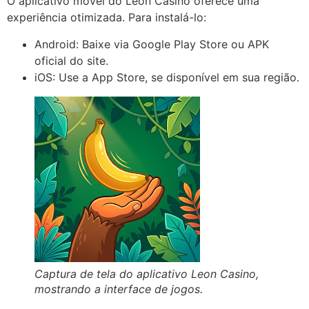
O aplicativo móvel do Leon Casino oferece uma
experiência otimizada. Para instalá-lo:
Android: Baixe via Google Play Store ou APK
oficial do site.
iOS: Use a App Store, se disponível em sua região.
Captura de tela do aplicativo Leon Casino,
mostrando a interface de jogos.