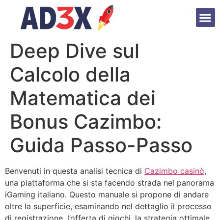
Deep Dive sul
Calcolo della
Matematica dei
Bonus Cazimbo:
Guida Passo-Passo
Benvenuti in questa analisi tecnica di
Cazimbo casinò
,
una piattaforma che si sta facendo strada nel panorama
iGaming italiano. Questo manuale si propone di andare
oltre la superficie, esaminando nel dettaglio il processo
di registrazione, l’offerta di giochi, la strategia ottimale